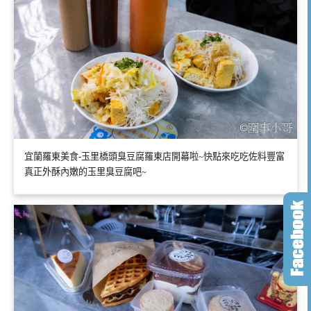
宜蘭羅東美食-玉里橋頭臭豆腐羅東店開幕啦~快點來吃吃佐料豐富
真正外酥內嫩的玉里臭豆腐吧~