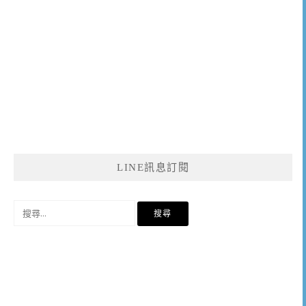
LINE訊息訂閱
搜
尋
關
鍵
字: