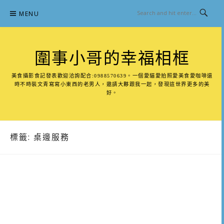
Skip
MENU
to
content
圍事小哥的幸福相框
美食攝影食記發表歡迎洽詢配合:0988570639。一個愛貓愛拍照愛美食愛咖啡還
時不時裝文青寫寫小東西的老男人，邀請大夥跟我一起，發現這世界更多的美
好。
標籤:
桌邊服務