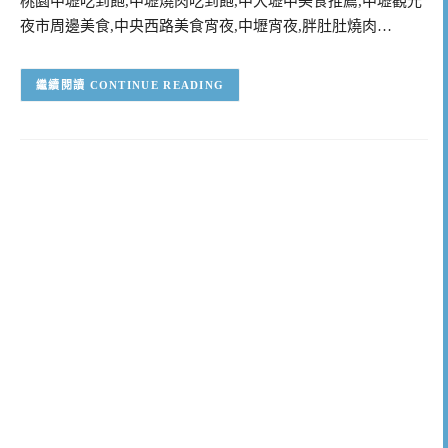
桃園中壢吃到飽,中壢燒肉吃到飽,中大壢中美食推薦,中壢觀光
夜市周邊美食,中央西路美食宵夜,中壢宵夜,胖肚肚燒肉…
CONTINUE READING