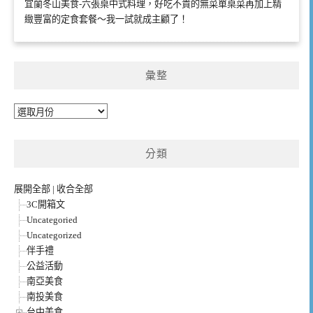
宜蘭冬山美食-六張桌中式料理，好吃不貴的無菜單桌菜再加上精
緻豐富的定食套餐～我一試就成主顧了！
彙整
彙
整
分類
展開全部
|
收合全部
3C開箱文
Uncategoried
Uncategorized
伴手禮
公益活動
南亞美食
南投美食
台中美食