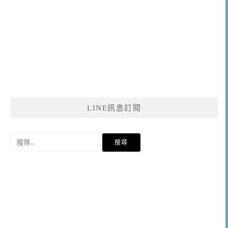
LINE訊息訂閱
搜
尋
關
鍵
字: