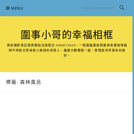
Skip
MENU
to
content
圍事小哥的幸福相框
美食攝影食記發表歡迎洽詢配合:0988570639。一個愛貓愛拍照愛美食愛咖啡還
時不時裝文青寫寫小東西的老男人，邀請大夥跟我一起，發現這世界更多的美
好。
標籤:
森林風呂