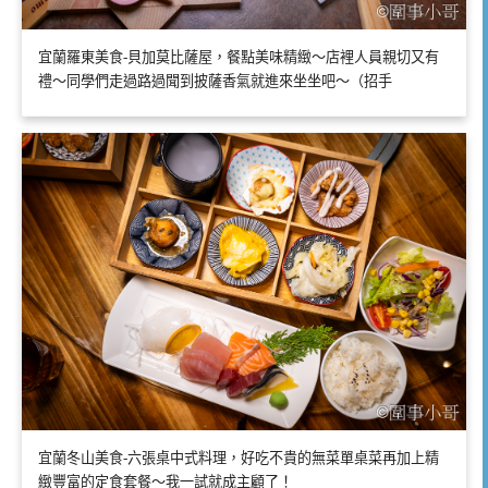
宜蘭羅東美食-貝加莫比薩屋，餐點美味精緻～店裡人員親切又有
禮～同學們走過路過聞到披薩香氣就進來坐坐吧～（招手
宜蘭冬山美食-六張桌中式料理，好吃不貴的無菜單桌菜再加上精
緻豐富的定食套餐～我一試就成主顧了！