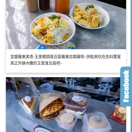
宜蘭羅東美食-玉里橋頭臭豆腐羅東店開幕啦~快點來吃吃佐料豐富
真正外酥內嫩的玉里臭豆腐吧~