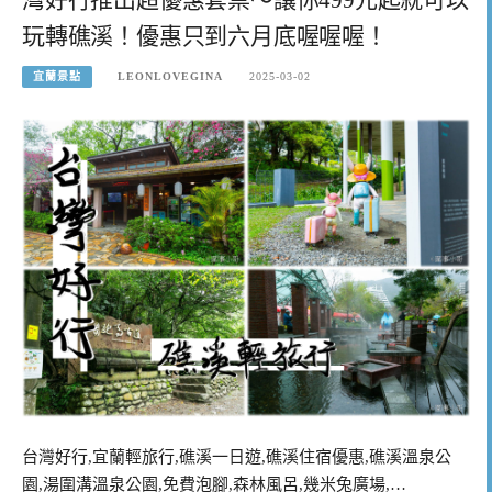
玩轉礁溪！優惠只到六月底喔喔喔！
宜蘭景點
LEONLOVEGINA
2025-03-02
台灣好行,宜蘭輕旅行,礁溪一日遊,礁溪住宿優惠,礁溪溫泉公
園,湯圍溝溫泉公園,免費泡腳,森林風呂,幾米兔廣場,…