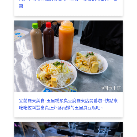
惠
宜蘭羅東美食-玉里橋頭臭豆腐羅東店開幕啦~快點來
吃吃佐料豐富真正外酥內嫩的玉里臭豆腐吧~