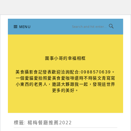
Skip
MENU
to
content
圍事小哥的幸福相框
美食攝影食記發表歡迎洽詢配合:0988570639。
一個愛貓愛拍照愛美食愛咖啡還時不時裝文青寫寫
小東西的老男人，邀請大夥跟我一起，發現這世界
更多的美好。
標籤:
楊梅餐廳推薦2022