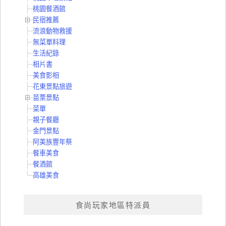
桃園餐酒館
民宿推薦
流浪動物救援
無菜單料理
生活紀錄
相片書
美食影相
花東景點旅遊
苗栗景點
菜單
親子餐廳
金門景點
阿美族豐年祭
餐車美食
餐酒館
高雄美食
食尚玩家地區特派員