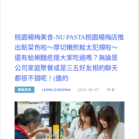
桃園楊梅美食-NU PASTA桃園楊梅店推
出新菜色啦～厚切嫩煎鮭太犯規啦～
還有蛤蜊麵疙瘩大家吃過嗎？無論是
公司家庭聚餐或是三五好友相約聊天
都很不錯呢！(邀約
楊梅美食
LEONLOVEGINA
2022-06-07
0