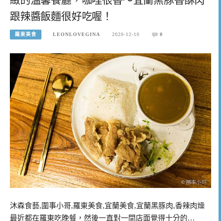
跟辣醬飯麵很好吃喔！
羅東美食
LEONLOVEGINA
2020-12-10
0
沐森食藝,圍事小哥,羅東美食,宜蘭美食,宜蘭黑豚肉,香辣肉燥
最近都在羅東吃晚餐，然後一直對一間店面覺得十分的…