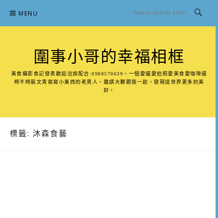
Skip
MENU
to
content
圍事小哥的幸福相框
美食攝影食記發表歡迎洽詢配合:0988570639。一個愛貓愛拍照愛美食愛咖啡還
時不時裝文青寫寫小東西的老男人，邀請大夥跟我一起，發現這世界更多的美
好。
標籤:
沐森食藝