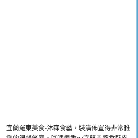
宜蘭羅東美食-沐森食藝，裝潢佈置得非常雅
緻的溫馨餐廳，咖哩很香～宜蘭黑豚香酥肉