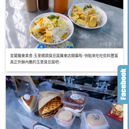
宜蘭羅東美食-玉里橋頭臭豆腐羅東店開幕啦~快點來吃吃佐料豐富
真正外酥內嫩的玉里臭豆腐吧~