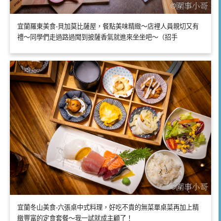
宜蘭羅東美食-貝加莫比薩屋，餐點美味精緻～店裡人員親切又有
禮～同學們走過路過聞到披薩香氣就進來坐坐吧～（招手
宜蘭冬山美食-六張桌中式料理，好吃不貴的無菜單桌菜再加上精
緻豐富的定食套餐～我一試就成主顧了！