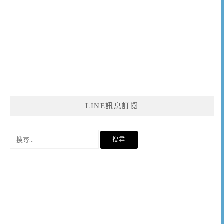
LINE訊息訂閱
搜
尋
關
鍵
字: