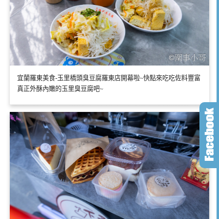
宜蘭羅東美食-玉里橋頭臭豆腐羅東店開幕啦~快點來吃吃佐料豐富
真正外酥內嫩的玉里臭豆腐吧~