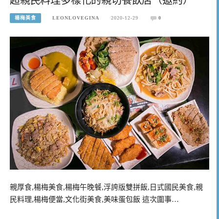
楊梅美食
LEONLOVEGINA
2020-12-29
0
親厚食,楊梅美食,楊梅午晚餐,浮誇版雙拼飯,日式國民美食,親
民料理,楊梅便當,文化街美食,美味蛋包飯 這次圍事…