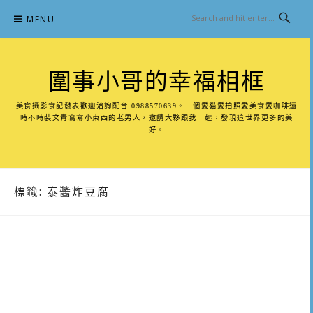
Skip
MENU
to
content
圍事小哥的幸福相框
美食攝影食記發表歡迎洽詢配合:0988570639。一個愛貓愛拍照愛美食愛咖啡還
時不時裝文青寫寫小東西的老男人，邀請大夥跟我一起，發現這世界更多的美
好。
標籤:
泰醬炸豆腐