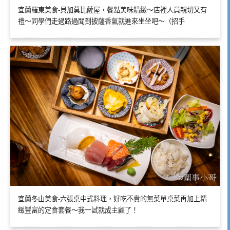
宜蘭羅東美食-貝加莫比薩屋，餐點美味精緻～店裡人員親切又有
禮～同學們走過路過聞到披薩香氣就進來坐坐吧～（招手
宜蘭冬山美食-六張桌中式料理，好吃不貴的無菜單桌菜再加上精
緻豐富的定食套餐～我一試就成主顧了！