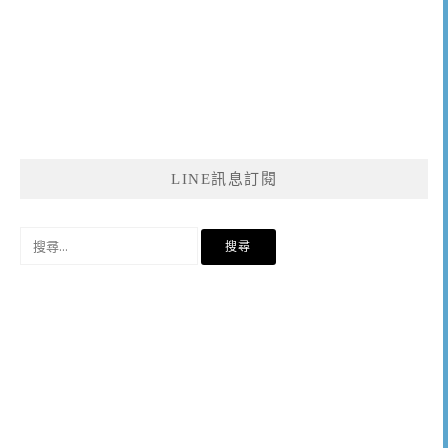
LINE訊息訂閱
搜
尋
關
鍵
字: