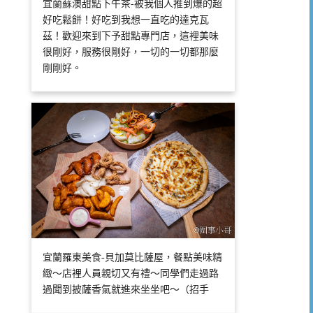
宜蘭蘇澳甜點下午茶-被我個人推到爆的超
好吃鬆餅！好吃到我想一直吃的達克瓦
茲！歡迎來到下予甜點專門店，這裡美味
很剛好，服務很剛好，一切的一切都那麼
剛剛好。
宜蘭羅東美食-貝加莫比薩屋，餐點美味精
緻～店裡人員親切又有禮～同學們走過路
過聞到披薩香氣就進來坐坐吧～（招手