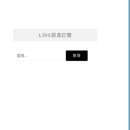
LINE訊息訂閱
搜
尋
關
鍵
字: