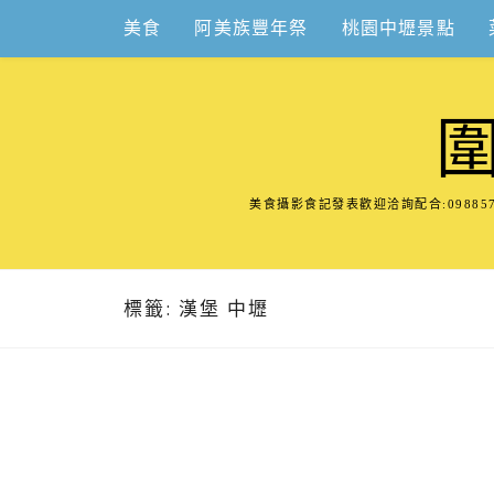
Skip
美食
阿美族豐年祭
桃園中壢景點
to
content
美食攝影食記發表歡迎洽詢配合:098
標籤:
漢堡 中壢