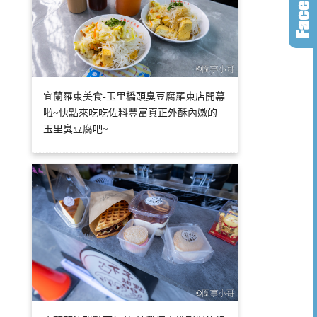
宜蘭羅東美食-玉里橋頭臭豆腐羅東店開幕
啦~快點來吃吃佐料豐富真正外酥內嫩的
玉里臭豆腐吧~