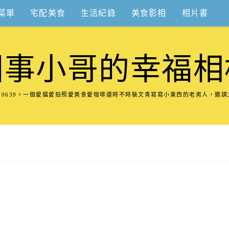
菜單
宅配美食
生活紀錄
美食影相
相片書
圍事小哥的幸福相
8570639。一個愛貓愛拍照愛美食愛咖啡還時不時裝文青寫寫小東西的老男人，邀