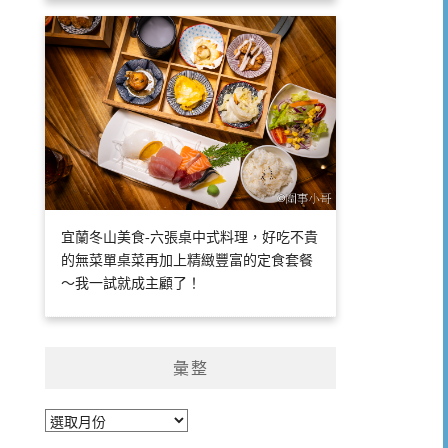
宜蘭冬山美食-六張桌中式料理，好吃不貴
的無菜單桌菜再加上精緻豐富的定食套餐
～我一試就成主顧了！
彙整
彙
整