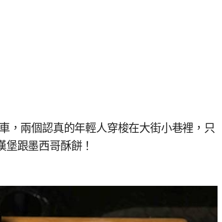
餐車，兩個認真的年輕人穿梭在大街小巷裡，只
漢堡跟墨西哥酥餅！