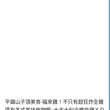
平鎮山子頂美食-福來雞！不只有超狂炸全雞
還有各式美味炸物喔~大吉大利今晚吃雞ＸＤ