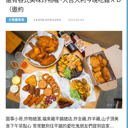
（邀約
大桃園美食
LEONLOVEGINA
2023-05-04
圍事小哥,炸物總滙,福來雞平鎮總店,炸全雞,炸半雞,山子頂美
食下午茶點心 常常聽到住平鎮的愛吃鬼朋友們提到這家…