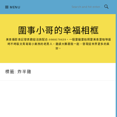
Skip
MENU
to
content
圍事小哥的幸福相框
美食攝影食記發表歡迎洽詢配合:0988570639。一個愛貓愛拍照愛美食愛咖啡還
時不時裝文青寫寫小東西的老男人，邀請大夥跟我一起，發現這世界更多的美
好。
標籤:
炸半雞