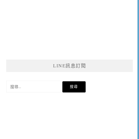
LINE訊息訂閱
搜
尋
關
鍵
字: