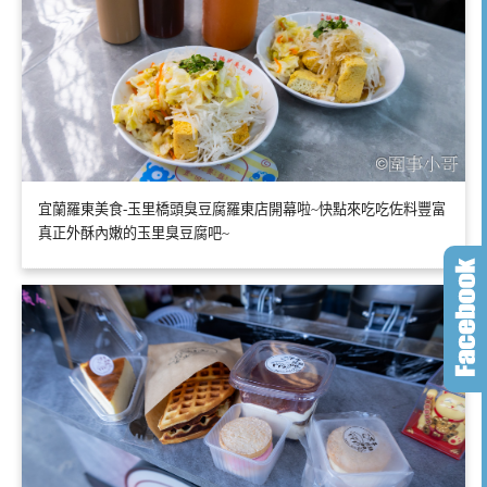
宜蘭羅東美食-玉里橋頭臭豆腐羅東店開幕啦~快點來吃吃佐料豐富
真正外酥內嫩的玉里臭豆腐吧~