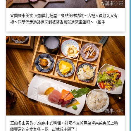
宜蘭羅東美食-貝加莫比薩屋，餐點美味精緻～店裡人員親切又有
禮～同學們走過路過聞到披薩香氣就進來坐坐吧～（招手
宜蘭冬山美食-六張桌中式料理，好吃不貴的無菜單桌菜再加上精
緻豐富的定食套餐～我一試就成主顧了！