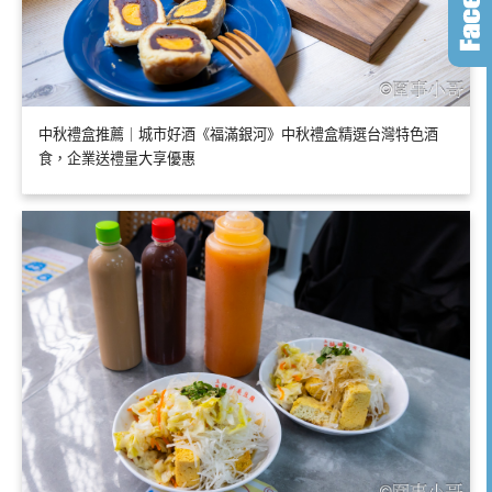
中秋禮盒推薦｜城市好酒《福滿銀河》中秋禮盒精選台灣特色酒
食，企業送禮量大享優惠