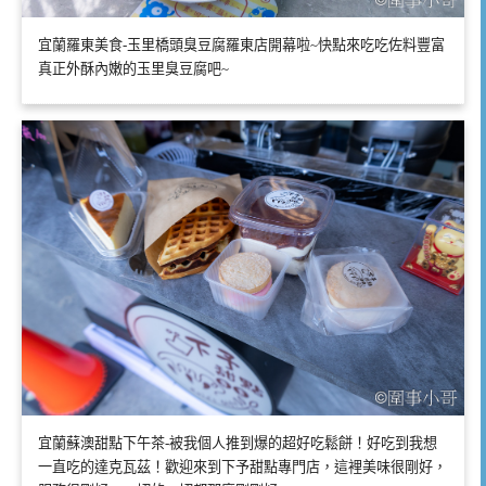
宜蘭羅東美食-玉里橋頭臭豆腐羅東店開幕啦~快點來吃吃佐料豐富
真正外酥內嫩的玉里臭豆腐吧~
宜蘭蘇澳甜點下午茶-被我個人推到爆的超好吃鬆餅！好吃到我想
一直吃的達克瓦茲！歡迎來到下予甜點專門店，這裡美味很剛好，