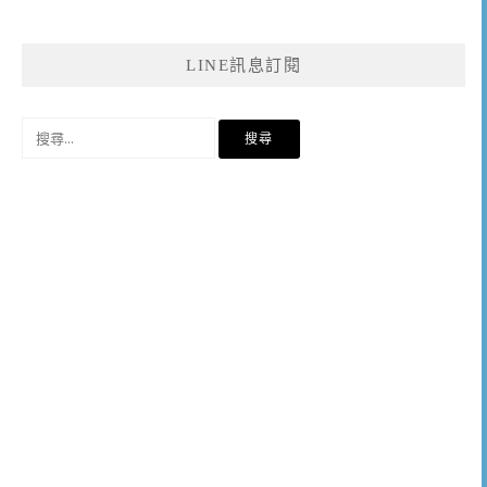
LINE訊息訂閱
搜
尋
關
鍵
字: