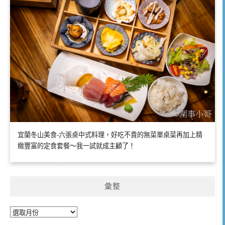
宜蘭冬山美食-六張桌中式料理，好吃不貴的無菜單桌菜再加上精
緻豐富的定食套餐～我一試就成主顧了！
彙整
彙
整