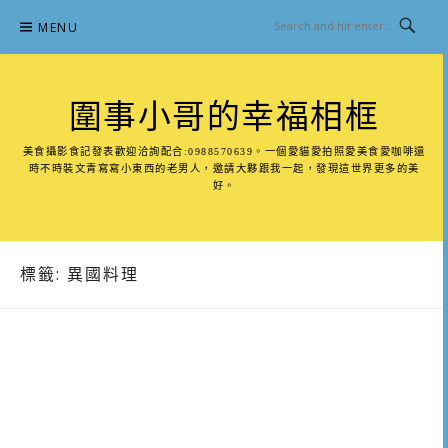
Skip
MENU
to
content
圍事小哥的幸福相框
美食攝影食記發表歡迎洽詢配合:0988570639。一個愛貓愛拍照愛美食愛咖啡還
時不時裝文青寫寫小東西的老男人，邀請大夥跟我一起，發現這世界更多的美
好。
標籤:
異國料理