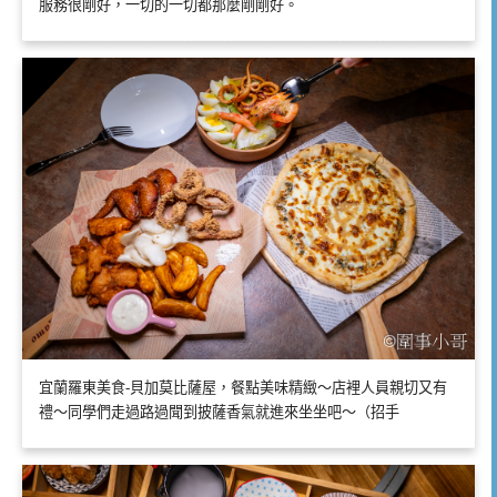
服務很剛好，一切的一切都那麼剛剛好。
宜蘭羅東美食-貝加莫比薩屋，餐點美味精緻～店裡人員親切又有
禮～同學們走過路過聞到披薩香氣就進來坐坐吧～（招手