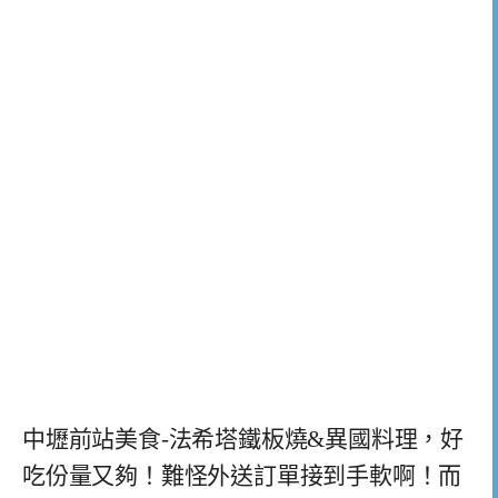
中壢前站美食-法希塔鐵板燒&異國料理，好
吃份量又夠！難怪外送訂單接到手軟啊！而