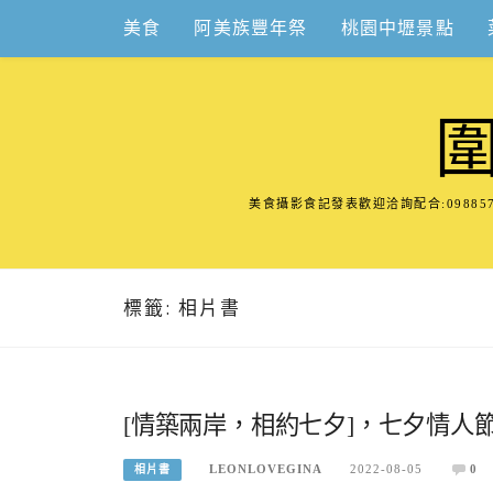
Skip
美食
阿美族豐年祭
桃園中壢景點
to
content
美食攝影食記發表歡迎洽詢配合:098
標籤:
相片書
[情築兩岸，相約七夕]，七夕情人
LEONLOVEGINA
2022-08-05
0
相片書