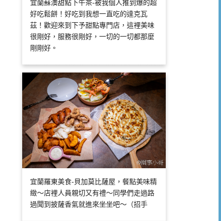
宜蘭蘇澳甜點下午茶-被我個人推到爆的超
好吃鬆餅！好吃到我想一直吃的達克瓦
茲！歡迎來到下予甜點專門店，這裡美味
很剛好，服務很剛好，一切的一切都那麼
剛剛好。
宜蘭羅東美食-貝加莫比薩屋，餐點美味精
緻～店裡人員親切又有禮～同學們走過路
過聞到披薩香氣就進來坐坐吧～（招手