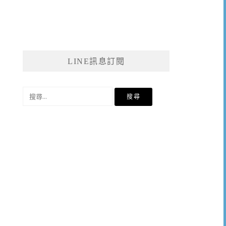
LINE訊息訂閱
搜
尋
關
鍵
字: