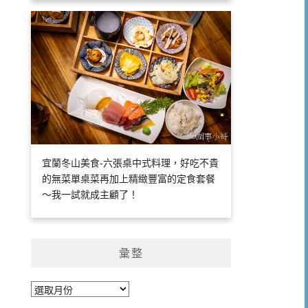
宜蘭冬山美食-六張桌中式料理，好吃不貴
的無菜單桌菜再加上精緻豐富的定食套餐
～我一試就成主顧了！
彙整
彙
整