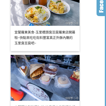
宜蘭羅東美食-玉里橋頭臭豆腐羅東店開幕
啦~快點來吃吃佐料豐富真正外酥內嫩的
玉里臭豆腐吧~