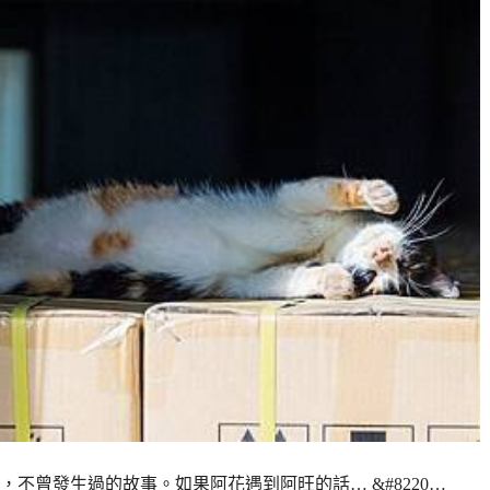
不曾發生過的故事。如果阿花遇到阿旺的話… &#8220…