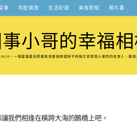
菜單
宅配美食
生活紀錄
美食影相
相片書
圍事小哥的幸福相
8570639。一個愛貓愛拍照愛美食愛咖啡還時不時裝文青寫寫小東西的老男人，邀
節讓我們相逢在橫跨大海的鵲橋上吧。