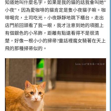
知道她叫什麼名字，如果是我的貓的話我會叫她
”
小夜
”
，因為愛咖啡的貓肯定是隻小夜貓子嘛。咖
啡喝完，土司吃光，小夜靜靜地跳下櫃台，走出
店門前回頭看了我一眼，我才注意到她的項圈上
有個銀色的小吊飾，距離有點遠看得不是很清
楚，好像一根小小的掃帚
?
童話裡魔女騎著在天上
飛的那種掃帚似的。