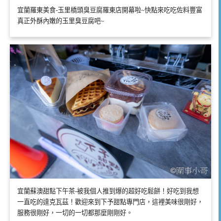
宜蘭羅東美食-玉里橋頭臭豆腐羅東店開幕啦~快點來吃吃佐料豐富
真正外酥內嫩的玉里臭豆腐吧~
宜蘭蘇澳甜點下午茶-被我個人推到爆的超好吃鬆餅！好吃到我想
一直吃的達克瓦茲！歡迎來到下予甜點專門店，這裡美味很剛好，
服務很剛好，一切的一切都那麼剛剛好。