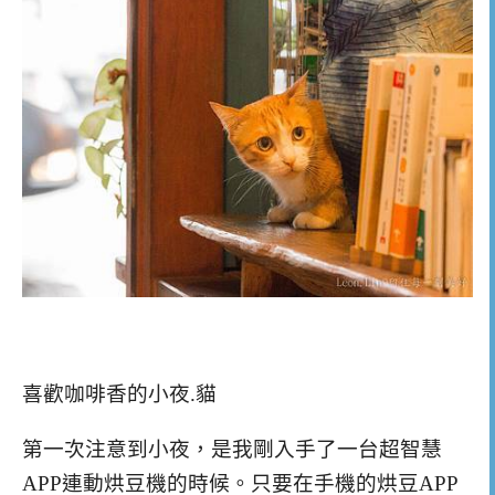
喜歡咖啡香的小夜
.
貓
第一次注意到小夜，是我剛入手了一台超智慧
APP
連動烘豆機的時候。只要在手機的烘豆
APP