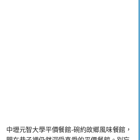
中壢元智大學平價餐館-碗約故鄉風味餐館，
開在巷子裡仍然深受喜愛的平價餐館。別忘