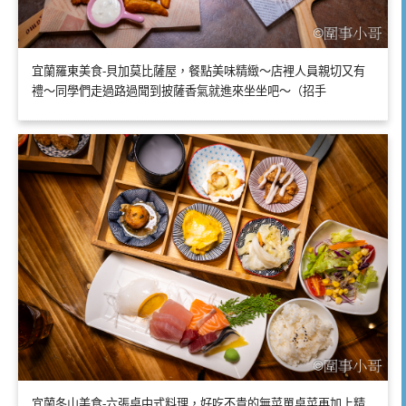
宜蘭羅東美食-貝加莫比薩屋，餐點美味精緻～店裡人員親切又有
禮～同學們走過路過聞到披薩香氣就進來坐坐吧～（招手
宜蘭冬山美食-六張桌中式料理，好吃不貴的無菜單桌菜再加上精