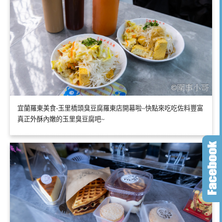
宜蘭羅東美食-玉里橋頭臭豆腐羅東店開幕啦~快點來吃吃佐料豐富
真正外酥內嫩的玉里臭豆腐吧~