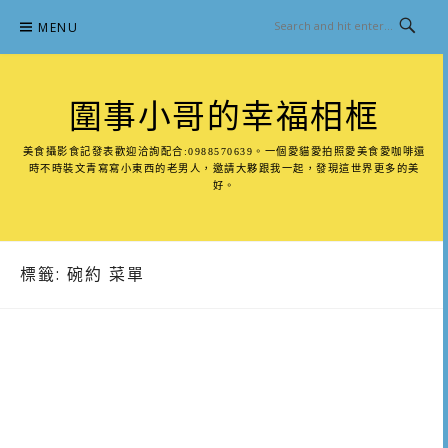
Skip
MENU
to
content
圍事小哥的幸福相框
美食攝影食記發表歡迎洽詢配合:0988570639。一個愛貓愛拍照愛美食愛咖啡還
時不時裝文青寫寫小東西的老男人，邀請大夥跟我一起，發現這世界更多的美
好。
標籤:
碗約 菜單