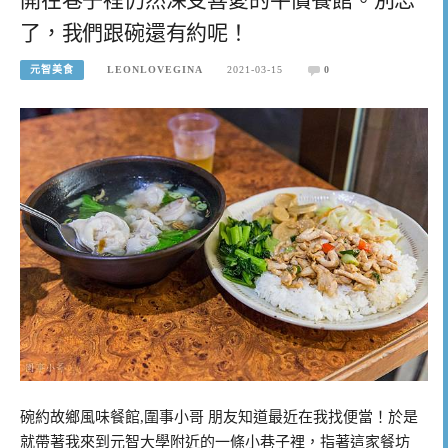
了，我們跟碗還有約呢！
元智美食
LEONLOVEGINA
2021-03-15
0
碗約故鄉風味餐館,圍事小哥 朋友知道最近在我找便當！於是
就帶著我來到元智大學附近的一條小巷子裡，指著這家餐坊