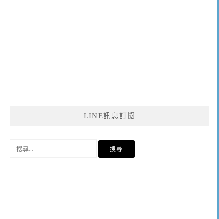
LINE訊息訂閱
搜
尋
關
鍵
字: