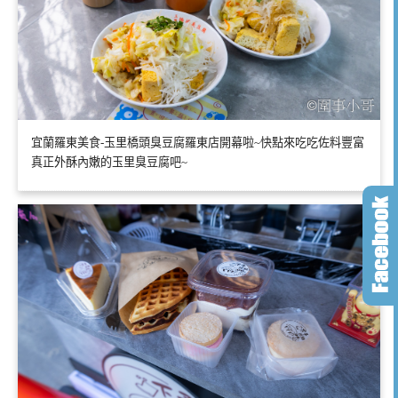
宜蘭羅東美食-玉里橋頭臭豆腐羅東店開幕啦~快點來吃吃佐料豐富
真正外酥內嫩的玉里臭豆腐吧~