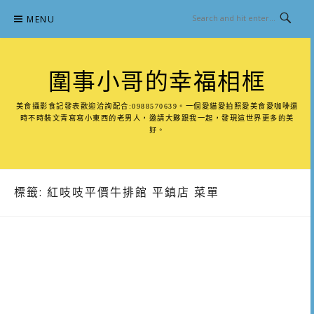
Skip
MENU
to
content
圍事小哥的幸福相框
美食攝影食記發表歡迎洽詢配合:0988570639。一個愛貓愛拍照愛美食愛咖啡還
時不時裝文青寫寫小東西的老男人，邀請大夥跟我一起，發現這世界更多的美
好。
標籤:
紅吱吱平價牛排館 平鎮店 菜單