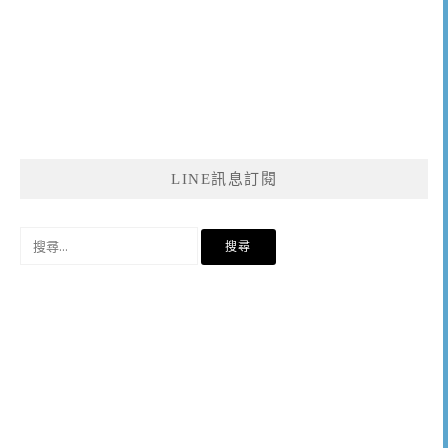
LINE訊息訂閱
搜
尋
關
鍵
字: