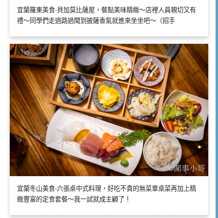
宜蘭羅東美食-貝加莫比薩屋，餐點美味精緻～店裡人員親切又有
禮～同學們走過路過聞到披薩香氣就進來坐坐吧～（招手
宜蘭冬山美食-六張桌中式料理，好吃不貴的無菜單桌菜再加上精
緻豐富的定食套餐～我一試就成主顧了！