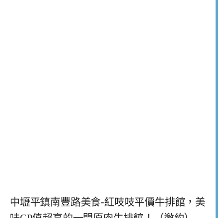
中壢平鎮南豐路美食-紅吱吱平價牛排館，美
味CP值超高的一間原肉牛排館！（邀約）