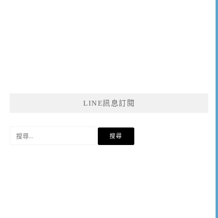
LINE訊息訂閱
搜
尋
關
鍵
字: