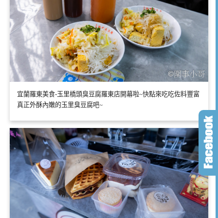
宜蘭羅東美食-玉里橋頭臭豆腐羅東店開幕啦~快點來吃吃佐料豐富
真正外酥內嫩的玉里臭豆腐吧~