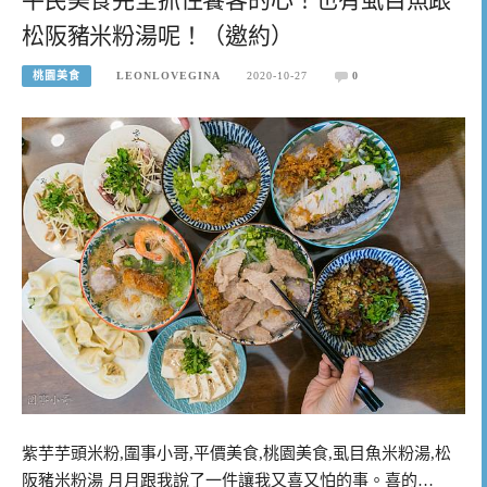
松阪豬米粉湯呢！（邀約）
桃園美食
LEONLOVEGINA
2020-10-27
0
紫芋芋頭米粉,圍事小哥,平價美食,桃園美食,虱目魚米粉湯,松
阪豬米粉湯 月月跟我說了一件讓我又喜又怕的事。喜的…