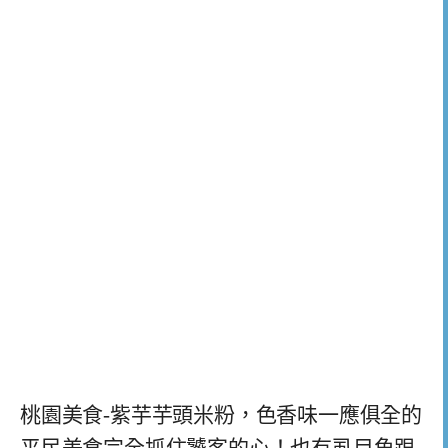
桃園美食-紫芋芋頭米粉，色香味一應俱全的
平民美食完全抓住饕客的心！也有虱目魚跟