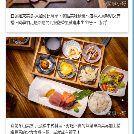
宜蘭羅東美食-貝加莫比薩屋，餐點美味精緻～店裡人員親切又有
禮～同學們走過路過聞到披薩香氣就進來坐坐吧～（招手
宜蘭冬山美食-六張桌中式料理，好吃不貴的無菜單桌菜再加上精
緻豐富的定食套餐～我一試就成主顧了！