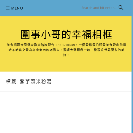
Skip
MENU
to
content
圍事小哥的幸福相框
美食攝影食記發表歡迎洽詢配合:0988570639。一個愛貓愛拍照愛美食愛咖啡還
時不時裝文青寫寫小東西的老男人，邀請大夥跟我一起，發現這世界更多的美
好。
標籤:
紫芋頭米粉湯