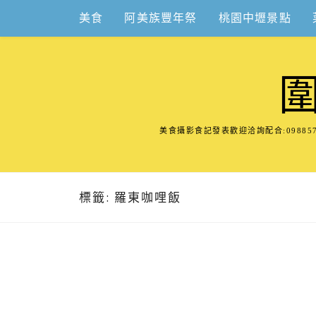
Skip
美食
阿美族豐年祭
桃園中壢景點
to
content
美食攝影食記發表歡迎洽詢配合:098
標籤:
羅東咖哩飯