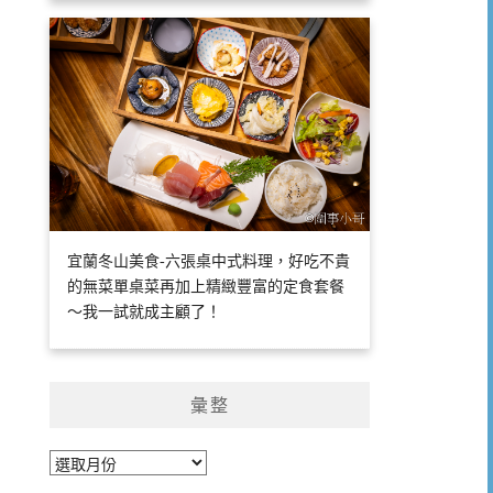
宜蘭冬山美食-六張桌中式料理，好吃不貴
的無菜單桌菜再加上精緻豐富的定食套餐
～我一試就成主顧了！
彙整
彙
整