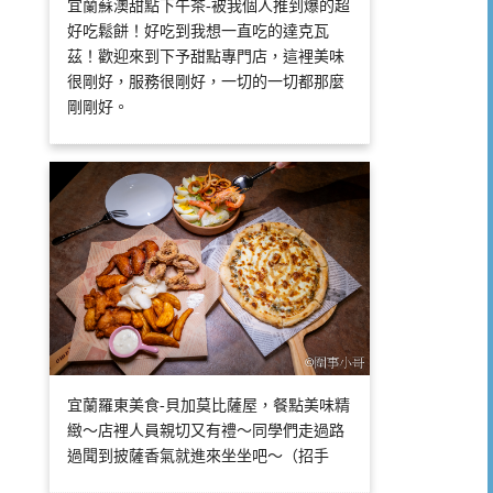
宜蘭蘇澳甜點下午茶-被我個人推到爆的超
好吃鬆餅！好吃到我想一直吃的達克瓦
茲！歡迎來到下予甜點專門店，這裡美味
很剛好，服務很剛好，一切的一切都那麼
剛剛好。
宜蘭羅東美食-貝加莫比薩屋，餐點美味精
緻～店裡人員親切又有禮～同學們走過路
過聞到披薩香氣就進來坐坐吧～（招手