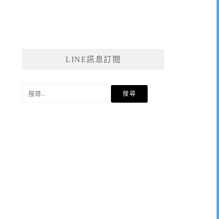
LINE訊息訂閱
搜
尋
關
鍵
字: