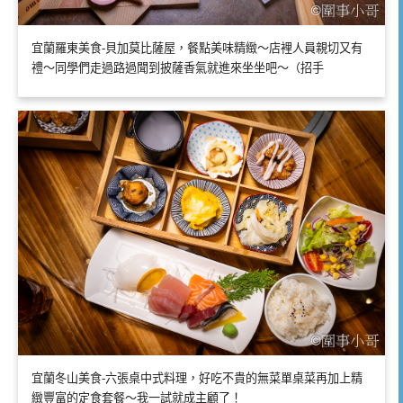
宜蘭羅東美食-貝加莫比薩屋，餐點美味精緻～店裡人員親切又有
禮～同學們走過路過聞到披薩香氣就進來坐坐吧～（招手
宜蘭冬山美食-六張桌中式料理，好吃不貴的無菜單桌菜再加上精
緻豐富的定食套餐～我一試就成主顧了！