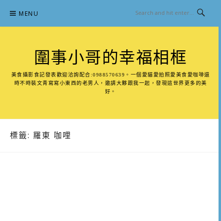
Skip
MENU
to
content
圍事小哥的幸福相框
美食攝影食記發表歡迎洽詢配合:0988570639。一個愛貓愛拍照愛美食愛咖啡還
時不時裝文青寫寫小東西的老男人，邀請大夥跟我一起，發現這世界更多的美
好。
標籤:
羅東 咖哩