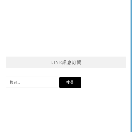
LINE訊息訂閱
搜
尋
關
鍵
字: