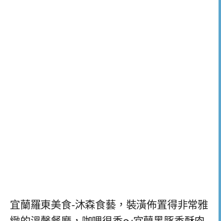
宜蘭羅東美食-沐森食藝，裝潢佈置得非常雅
緻的溫馨餐廳，咖哩很香～宜蘭黑豚香酥肉