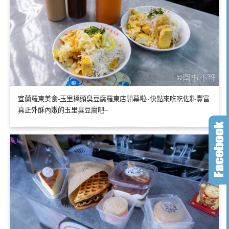
宜蘭羅東美食-玉里橋頭臭豆腐羅東店開幕啦~快點來吃吃佐料豐富
真正外酥內嫩的玉里臭豆腐吧~