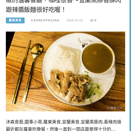
跟辣醬飯麵很好吃喔！
羅東美食
LEONLOVEGINA
2020-12-10
0
沐森食藝,圍事小哥,羅東美食,宜蘭美食,宜蘭黑豚肉,香辣肉燥
最近都在羅東吃晚餐，然後一直對一間店面覺得十分的…