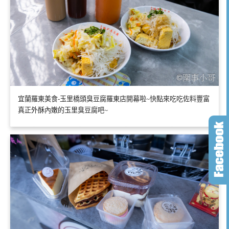
宜蘭羅東美食-玉里橋頭臭豆腐羅東店開幕啦~快點來吃吃佐料豐富
真正外酥內嫩的玉里臭豆腐吧~