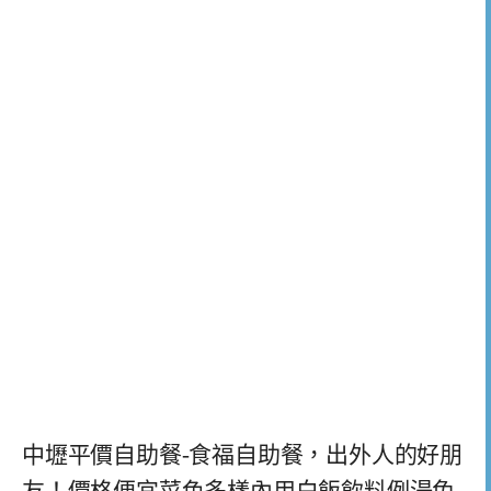
中壢平價自助餐-食福自助餐，出外人的好朋
友！價格便宜菜色多樣內用白飯飲料例湯免