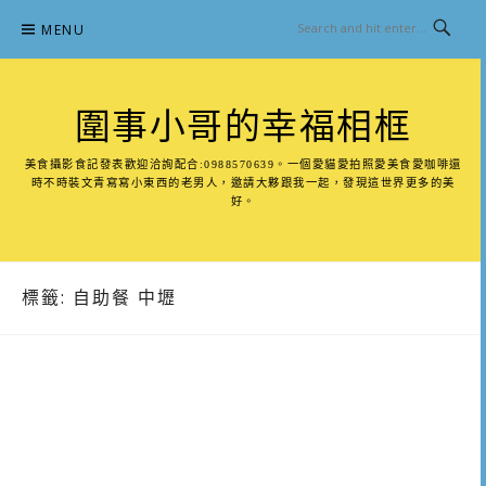
Skip
MENU
to
content
圍事小哥的幸福相框
美食攝影食記發表歡迎洽詢配合:0988570639。一個愛貓愛拍照愛美食愛咖啡還
時不時裝文青寫寫小東西的老男人，邀請大夥跟我一起，發現這世界更多的美
好。
標籤:
自助餐 中壢