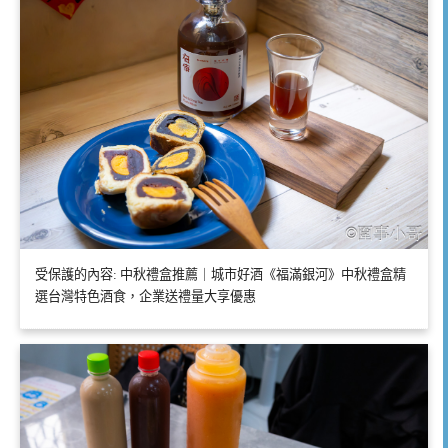
受保護的內容: 中秋禮盒推薦｜城市好酒《福滿銀河》中秋禮盒精
選台灣特色酒食，企業送禮量大享優惠