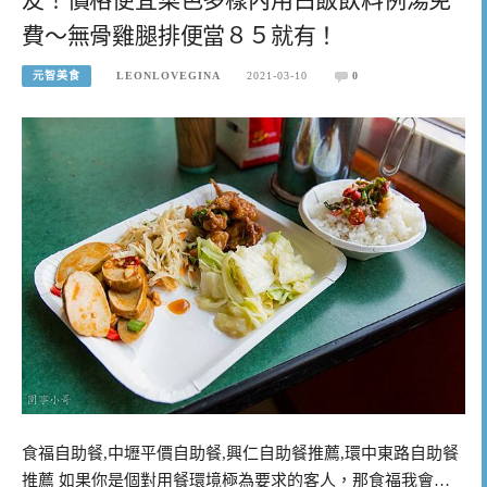
費～無骨雞腿排便當８５就有！
元智美食
LEONLOVEGINA
2021-03-10
0
食福自助餐,中壢平價自助餐,興仁自助餐推薦,環中東路自助餐
推薦 如果你是個對用餐環境極為要求的客人，那食福我會…