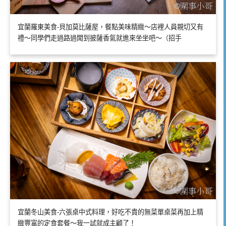
宜蘭羅東美食-貝加莫比薩屋，餐點美味精緻～店裡人員親切又有
禮～同學們走過路過聞到披薩香氣就進來坐坐吧～（招手
宜蘭冬山美食-六張桌中式料理，好吃不貴的無菜單桌菜再加上精
緻豐富的定食套餐～我一試就成主顧了！