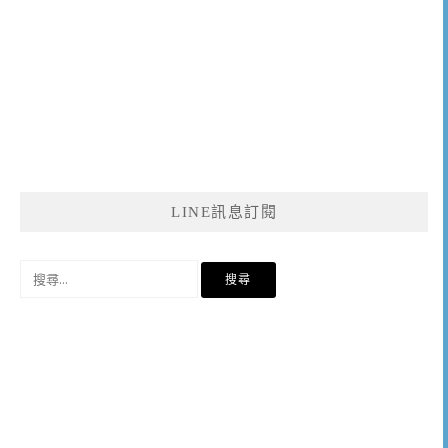
LINE訊息訂閱
搜
尋
關
鍵
字: