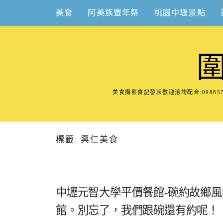
Skip
美食
阿美族豐年祭
桃園中壢景點
to
content
美食攝影食記發表歡迎洽詢配合:098
標籤:
興仁美食
中壢元智大學平價餐館-碗約故鄉
館。別忘了，我們跟碗還有約呢！