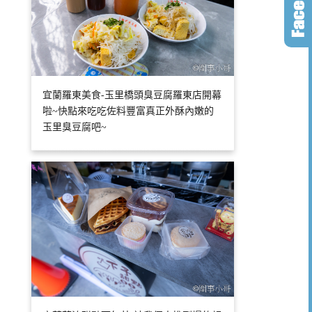
宜蘭羅東美食-玉里橋頭臭豆腐羅東店開幕
啦~快點來吃吃佐料豐富真正外酥內嫩的
玉里臭豆腐吧~