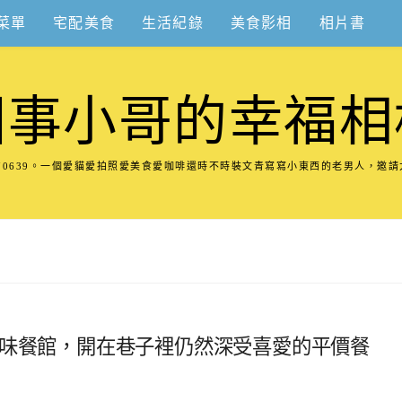
菜單
宅配美食
生活紀錄
美食影相
相片書
圍事小哥的幸福相
8570639。一個愛貓愛拍照愛美食愛咖啡還時不時裝文青寫寫小東西的老男人，邀
風味餐館，開在巷子裡仍然深受喜愛的平價餐