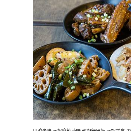
川渝老味,元智麻辣滷味,韓廚鍋巴飯,元智美食