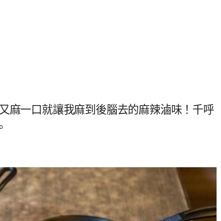
香又麻一口就讓我麻到後腦去的麻辣滷味！千呼
。