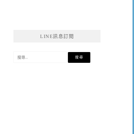
LINE訊息訂閱
搜
尋
關
鍵
字: