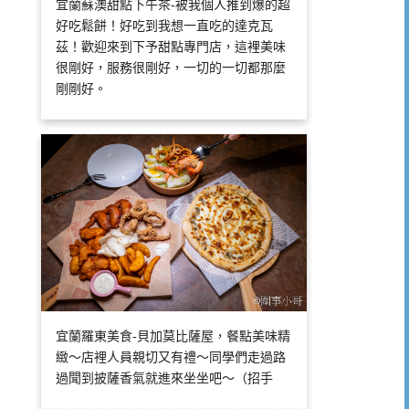
宜蘭蘇澳甜點下午茶-被我個人推到爆的超
好吃鬆餅！好吃到我想一直吃的達克瓦
茲！歡迎來到下予甜點專門店，這裡美味
很剛好，服務很剛好，一切的一切都那麼
剛剛好。
宜蘭羅東美食-貝加莫比薩屋，餐點美味精
緻～店裡人員親切又有禮～同學們走過路
過聞到披薩香氣就進來坐坐吧～（招手