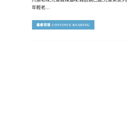
年輕老…
CONTINUE READING