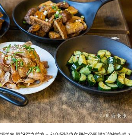
,內壢美食 還記得之前為大家介紹過位在興仁公園附近的韓廚嗎？