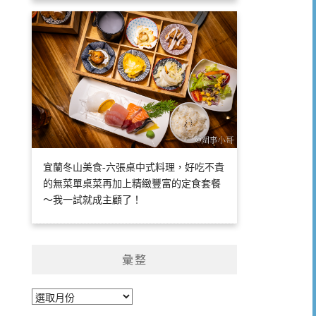
宜蘭冬山美食-六張桌中式料理，好吃不貴
的無菜單桌菜再加上精緻豐富的定食套餐
～我一試就成主顧了！
彙整
彙
整