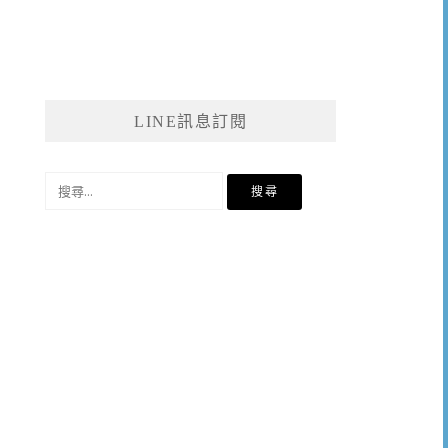
LINE訊息訂閱
搜
尋
關
鍵
字: