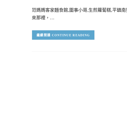
范媽媽客家麵食館,圍事小哥,生煎蘿蔔糕,平鎮
來那裡，…
CONTINUE READING