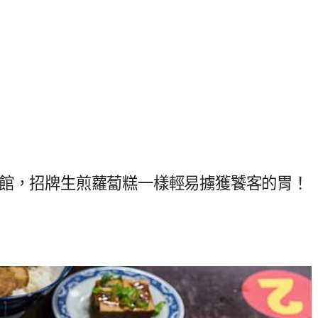
食館，招牌生煎蘿蔔糕一樣輕易擄獲饕客的胃！