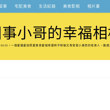
菜單
宅配美食
生活紀錄
美食影相
相片書
圍事小哥的幸福相
8570639。一個愛貓愛拍照愛美食愛咖啡還時不時裝文青寫寫小東西的老男人，邀