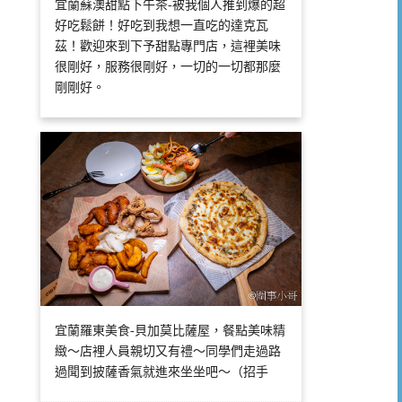
宜蘭蘇澳甜點下午茶-被我個人推到爆的超
好吃鬆餅！好吃到我想一直吃的達克瓦
茲！歡迎來到下予甜點專門店，這裡美味
很剛好，服務很剛好，一切的一切都那麼
剛剛好。
宜蘭羅東美食-貝加莫比薩屋，餐點美味精
緻～店裡人員親切又有禮～同學們走過路
過聞到披薩香氣就進來坐坐吧～（招手