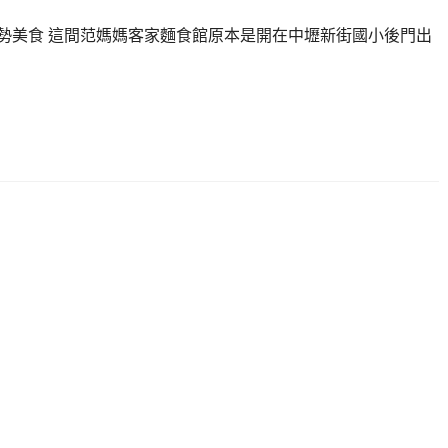
南勢美食 這間范媽媽客家麵食館原本是開在中壢新街國小後門出