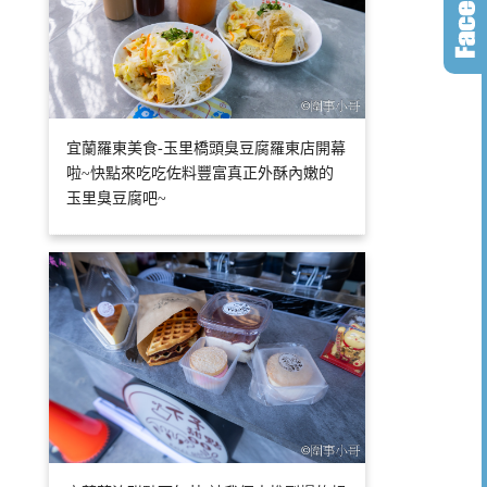
宜蘭羅東美食-玉里橋頭臭豆腐羅東店開幕
啦~快點來吃吃佐料豐富真正外酥內嫩的
玉里臭豆腐吧~