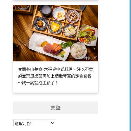
宜蘭冬山美食-六張桌中式料理，好吃不貴
的無菜單桌菜再加上精緻豐富的定食套餐
～我一試就成主顧了！
彙整
彙
整