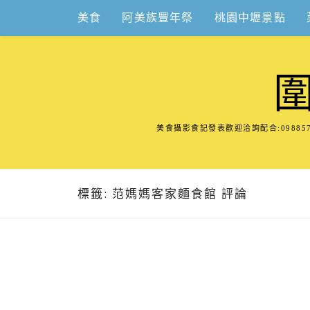
Skip
美食
阿美族豐年祭
桃園中壢景點
to
content
美食攝影食記發表歡迎洽詢配合:098
標籤:
范媽媽客家麵食館 評論