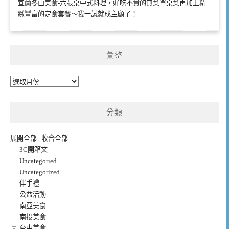
宜蘭冬山美食-六張桌中式料理，好吃不貴的無菜單桌菜再加上精
緻豐富的定食套餐～我一試就成主顧了！
彙整
彙
整
分類
展開全部
|
收合全部
3C開箱文
Uncategoried
Uncategorized
伴手禮
公益活動
南亞美食
南投美食
台中美食