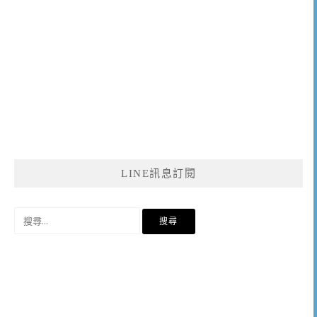
LINE訊息訂閱
搜
尋
關
鍵
字: