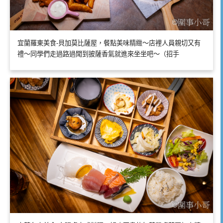
宜蘭羅東美食-貝加莫比薩屋，餐點美味精緻～店裡人員親切又有
禮～同學們走過路過聞到披薩香氣就進來坐坐吧～（招手