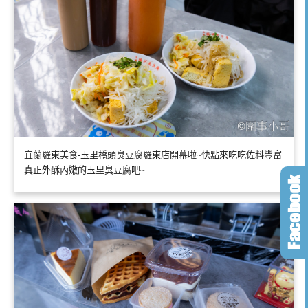
宜蘭羅東美食-玉里橋頭臭豆腐羅東店開幕啦~快點來吃吃佐料豐富
真正外酥內嫩的玉里臭豆腐吧~