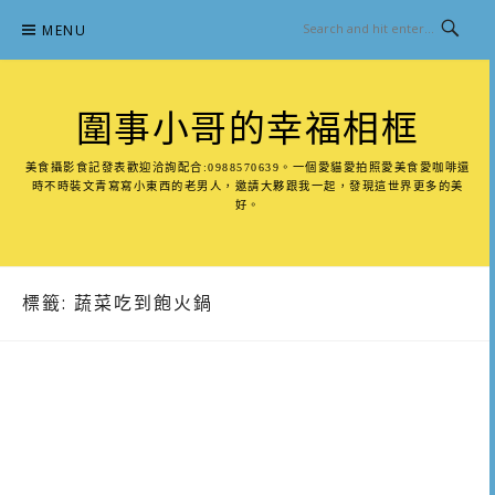
Skip
MENU
to
content
圍事小哥的幸福相框
美食攝影食記發表歡迎洽詢配合:0988570639。一個愛貓愛拍照愛美食愛咖啡還
時不時裝文青寫寫小東西的老男人，邀請大夥跟我一起，發現這世界更多的美
好。
標籤:
蔬菜吃到飽火鍋