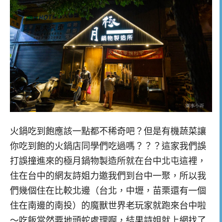
火鍋吃到飽應該一點都不稀奇吧？但是有機蔬菜讓
你吃到飽的火鍋店同學們吃過嗎？？？這家我們誤
打誤撞進來的極月鍋物製造所就在台中北屯這裡，
住在台中的網友詩姐力邀我們到台中一聚，所以我
們幾個住在比較北邊（台北，中壢，苗栗還有一個
住在南邊的南投）的魔獸世界老玩家就跑來台中啦
～吃飯當然要地頭蛇處理啊，結果詩姐就上網找了