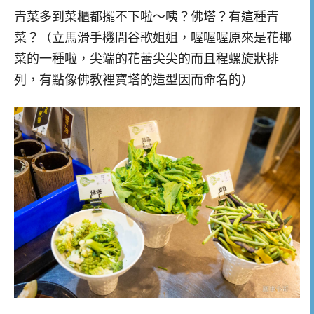
青菜多到菜櫃都擺不下啦～咦？佛塔？有這種青
菜？（立馬滑手機問谷歌姐姐，喔喔喔原來是花椰
菜的一種啦，尖端的花蕾尖尖的而且程螺旋狀排
列，有點像佛教裡寶塔的造型因而命名的）