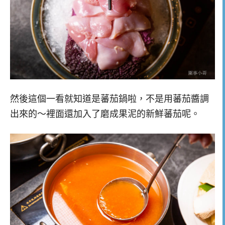
然後這個一看就知道是蕃茄鍋啦，不是用蕃茄醬調
出來的～裡面還加入了磨成果泥的新鮮蕃茄呢。