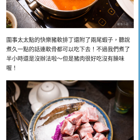
圍事太太點的快樂豬軟排丁還附了兩尾蝦子，聽說
煮久一點的話連軟骨都可以吃下去！不過我們煮了
半小時還是沒辦法啦～但是豬肉很好吃沒有臊味
喔！