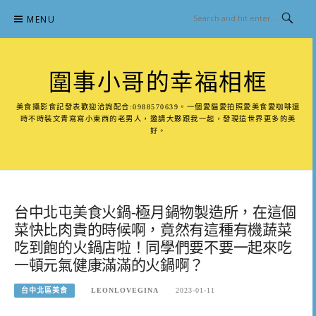
Skip
MENU
to
content
圍事小哥的幸福相框
美食攝影食記發表歡迎洽詢配合:0988570639。一個愛貓愛拍照愛美食愛咖啡還
時不時裝文青寫寫小東西的老男人，邀請大夥跟我一起，發現這世界更多的美
好。
台中北屯美食火鍋-極月鍋物製造所，在這個
菜快比肉貴的時候啊，竟然有這種有機蔬菜
吃到飽的火鍋店啦！同學們要不要一起來吃
一頓元氣健康滿滿的火鍋啊？
台中北區美食
LEONLOVEGINA
2023-01-11