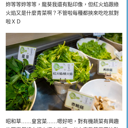
妳等等妳等等，龍葵我還有點印像，但紅火焰跟綠
火焰又是什麼青菜啊？不管啦每種都挾來吃吃就對
啦ＸＤ
昭和草……皇宮菜……嗯好吧，對有機蔬菜有興趣