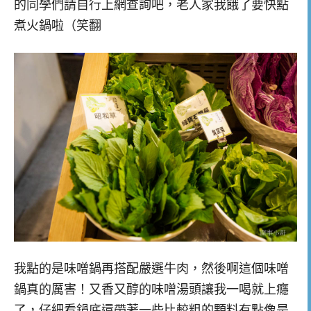
的同學們請自行上網查詢吧，老人家我餓了要快點
煮火鍋啦（笑翻
我點的是味噌鍋再搭配嚴選牛肉，然後啊這個味噌
鍋真的厲害！又香又醇的味噌湯頭讓我一喝就上癮
了，仔細看鍋底還帶著一些比較粗的顆料有點像是