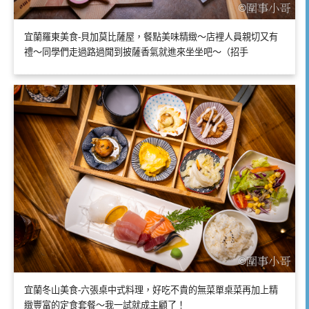
宜蘭羅東美食-貝加莫比薩屋，餐點美味精緻～店裡人員親切又有
禮～同學們走過路過聞到披薩香氣就進來坐坐吧～（招手
宜蘭冬山美食-六張桌中式料理，好吃不貴的無菜單桌菜再加上精
緻豐富的定食套餐～我一試就成主顧了！