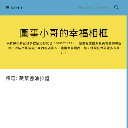
Skip
MENU
to
content
圍事小哥的幸福相框
美食攝影食記發表歡迎洽詢配合:0988570639。一個愛貓愛拍照愛美食愛咖啡還
時不時裝文青寫寫小東西的老男人，邀請大夥跟我一起，發現這世界更多的美
好。
標籤:
蔬菜醬油拉麵