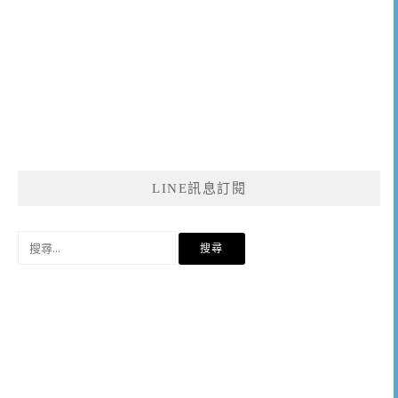
LINE訊息訂閱
搜
尋
關
鍵
字: