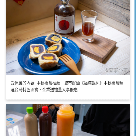
受保護的內容: 中秋禮盒推薦｜城市好酒《福滿銀河》中秋禮盒精
選台灣特色酒食，企業送禮量大享優惠