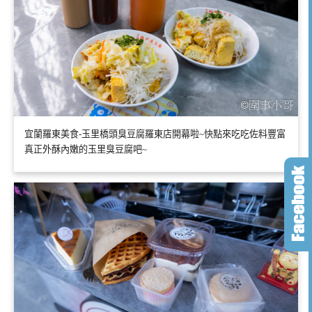
宜蘭羅東美食-玉里橋頭臭豆腐羅東店開幕啦~快點來吃吃佐料豐富
真正外酥內嫩的玉里臭豆腐吧~