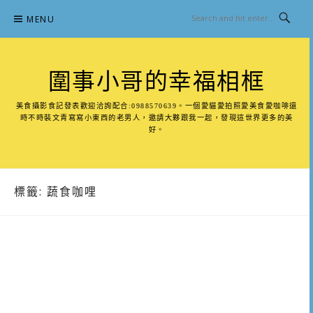
Skip
MENU
to
content
圍事小哥的幸福相框
美食攝影食記發表歡迎洽詢配合:0988570639。一個愛貓愛拍照愛美食愛咖啡還
時不時裝文青寫寫小東西的老男人，邀請大夥跟我一起，發現這世界更多的美
好。
標籤:
蔬食咖哩