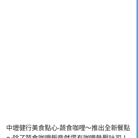
中壢健行美食點心-蔬食咖哩～推出全新餐點
～除了蔬食咖哩飯竟然還有咖哩熱壓吐司！