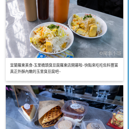
宜蘭羅東美食-玉里橋頭臭豆腐羅東店開幕啦~快點來吃吃佐料豐富
真正外酥內嫩的玉里臭豆腐吧~