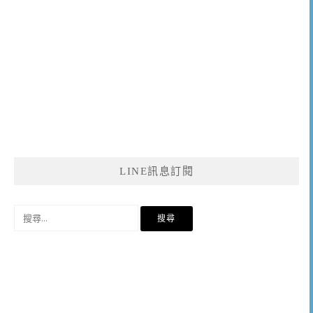
LINE訊息訂閱
搜
尋
關
鍵
字: