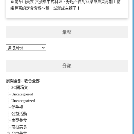
宜蘭冬山美食-六張桌中式料理，好吃不貴的無菜單桌菜再加上精
緻豐富的定食套餐～我一試就成主顧了！
彙整
彙
整
分類
展開全部
|
收合全部
3C開箱文
Uncategoried
Uncategorized
伴手禮
公益活動
南亞美食
南投美食
台中美食