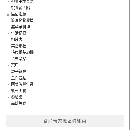
桃園中壢景點
桃園餐酒館
民宿推薦
流浪動物救援
無菜單料理
生活紀錄
相片書
美食影相
花東景點旅遊
苗栗景點
菜單
親子餐廳
金門景點
阿美族豐年祭
餐車美食
餐酒館
高雄美食
食尚玩家地區特派員