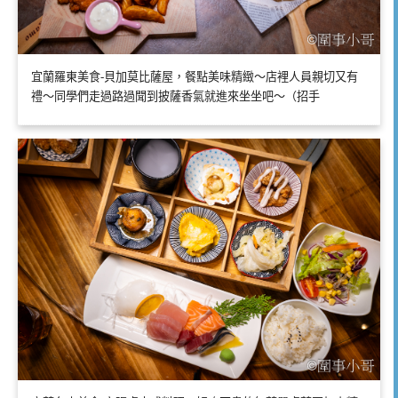
宜蘭羅東美食-貝加莫比薩屋，餐點美味精緻～店裡人員親切又有
禮～同學們走過路過聞到披薩香氣就進來坐坐吧～（招手