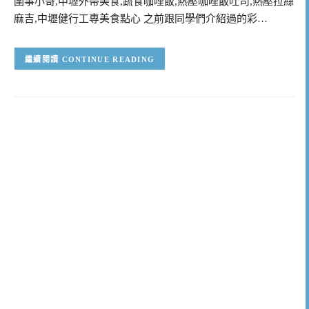
圍事小哥,中壢外帶美食,蔬食咖哩飯,熱壓咖哩飯吐司,熱壓拉絲
麻吉,中壢健行工專美食點心 之前跟同學們介紹過的彩…
CONTINUE READING