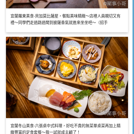
宜蘭羅東美食-貝加莫比薩屋，餐點美味精緻～店裡人員親切又有
禮～同學們走過路過聞到披薩香氣就進來坐坐吧～（招手
宜蘭冬山美食-六張桌中式料理，好吃不貴的無菜單桌菜再加上精
緻豐富的定食套餐～我一試就成主顧了！