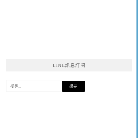
LINE訊息訂閱
搜
尋
關
鍵
字: