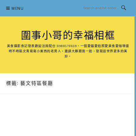
Skip
MENU
to
content
圍事小哥的幸福相框
美食攝影食記發表歡迎洽詢配合:0988570639。一個愛貓愛拍照愛美食愛咖啡還
時不時裝文青寫寫小東西的老男人，邀請大夥跟我一起，發現這世界更多的美
好。
標籤:
藝文特區餐廳