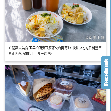
宜蘭羅東美食-玉里橋頭臭豆腐羅東店開幕啦~快點來吃吃佐料豐富
真正外酥內嫩的玉里臭豆腐吧~