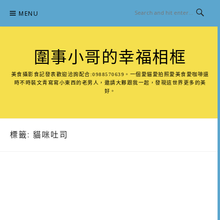
Skip
MENU
to
content
圍事小哥的幸福相框
美食攝影食記發表歡迎洽詢配合:0988570639。一個愛貓愛拍照愛美食愛咖啡還
時不時裝文青寫寫小東西的老男人，邀請大夥跟我一起，發現這世界更多的美
好。
標籤:
貓咪吐司