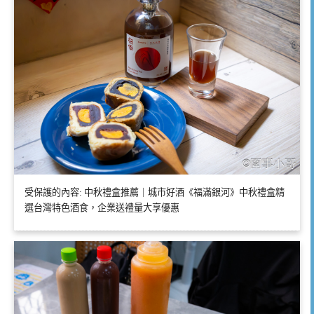
受保護的內容: 中秋禮盒推薦｜城市好酒《福滿銀河》中秋禮盒精
選台灣特色酒食，企業送禮量大享優惠