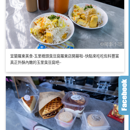
宜蘭羅東美食-玉里橋頭臭豆腐羅東店開幕啦~快點來吃吃佐料豐富
真正外酥內嫩的玉里臭豆腐吧~