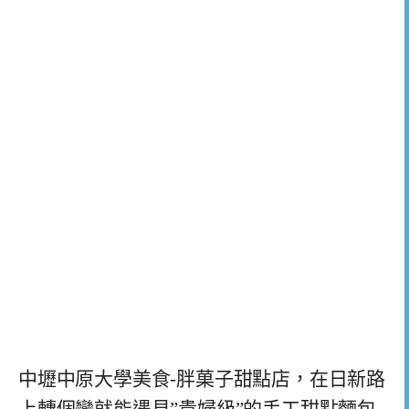
中壢中原大學美食-胖菓子甜點店，在日新路
上轉個彎就能遇見”貴婦級”的手工甜點麵包