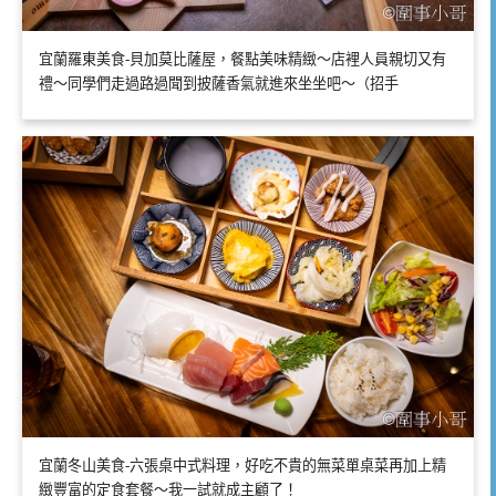
宜蘭羅東美食-貝加莫比薩屋，餐點美味精緻～店裡人員親切又有
禮～同學們走過路過聞到披薩香氣就進來坐坐吧～（招手
宜蘭冬山美食-六張桌中式料理，好吃不貴的無菜單桌菜再加上精
緻豐富的定食套餐～我一試就成主顧了！