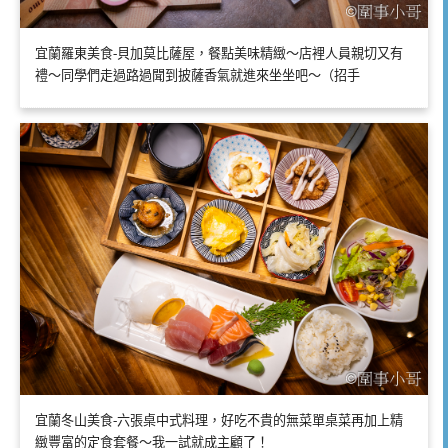
宜蘭羅東美食-貝加莫比薩屋，餐點美味精緻～店裡人員親切又有
禮～同學們走過路過聞到披薩香氣就進來坐坐吧～（招手
宜蘭冬山美食-六張桌中式料理，好吃不貴的無菜單桌菜再加上精
緻豐富的定食套餐～我一試就成主顧了！