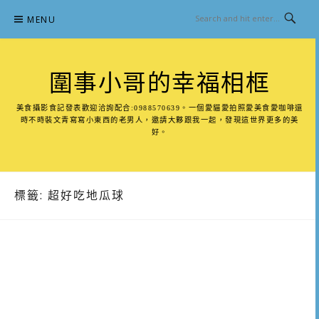
Skip
MENU
to
content
圍事小哥的幸福相框
美食攝影食記發表歡迎洽詢配合:0988570639。一個愛貓愛拍照愛美食愛咖啡還
時不時裝文青寫寫小東西的老男人，邀請大夥跟我一起，發現這世界更多的美
好。
標籤:
超好吃地瓜球