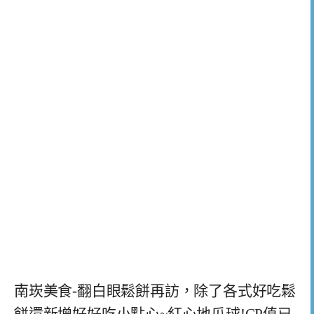
南崁美食-翻白眼鬆餅再訪，除了各式好吃鬆
餅還新增好好吃小點心~紅心地瓜球!CP值已