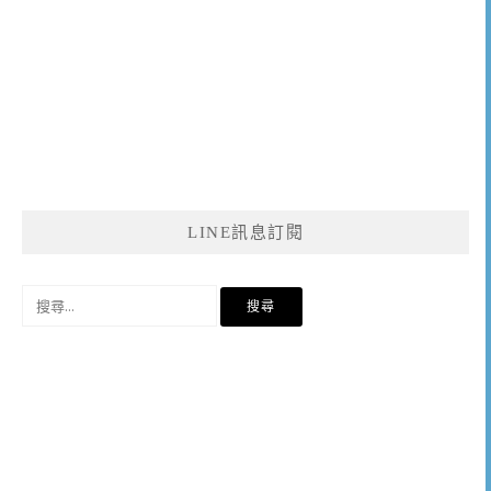
LINE訊息訂閱
搜
尋
關
鍵
字: