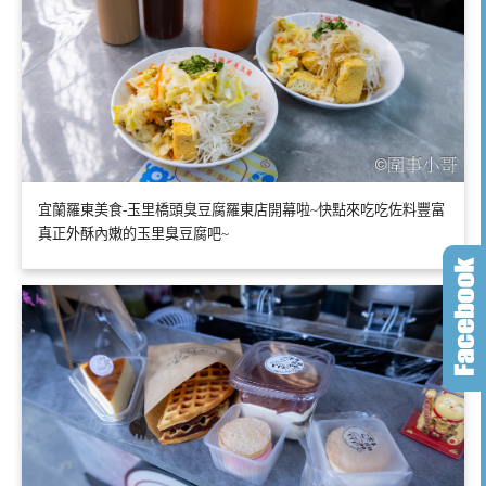
宜蘭羅東美食-玉里橋頭臭豆腐羅東店開幕啦~快點來吃吃佐料豐富
真正外酥內嫩的玉里臭豆腐吧~