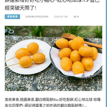
經突破天際了!
南崁美食
LEONLOVEGINA
2020-07-08
0
南崁美食,桃園美食,翻白眼鬆餅Bar,好吃鬆餅,紅心地瓜球 哈囉
各位同學們~還記得圍事之前吃過的翻白眼鬆餅嗎?…