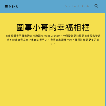
Skip
MENU
to
content
圍事小哥的幸福相框
美食攝影食記發表歡迎洽詢配合:0988570639。一個愛貓愛拍照愛美食愛咖啡還
時不時裝文青寫寫小東西的老男人，邀請大夥跟我一起，發現這世界更多的美
好。