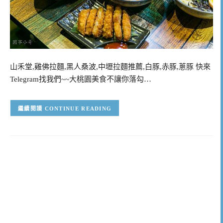
山禾堂,雞佛拉麵,黑人桑波,中壢拉麵推薦,白豚,赤豚,蔥豚 快來
Telegram找我們~~大桃園美食不讓你落勾…
CONTINUE READING