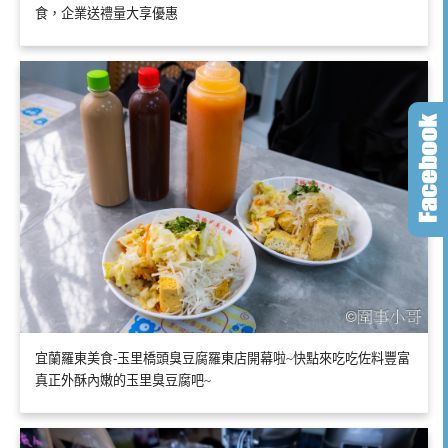
食，企業送禮量大享優惠
宜蘭羅東美食-玉里橋頭臭豆腐羅東店開幕啦~快點來吃吃佐料豐富
真正外酥內嫩的玉里臭豆腐吧~