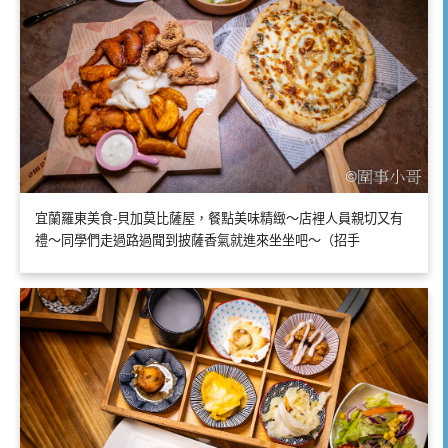
宜蘭羅東美食-貝加莫比薩屋，餐點美味精緻～店裡人員親切又有
禮～同學們走過路過聞到披薩香氣就進來坐坐吧～（招手