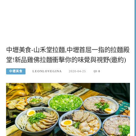
中壢美食-山禾堂拉麵,中壢首屈一指的拉麵殿
堂!新品雞佛拉麵衝擊你的味覺與視野(邀約)
中壢美食
LEONLOVEGINA
2020-04-25
0