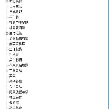
新竹美食
日常生活
日式料理
早午餐
桃園中壢景點
桃園餐酒館
民宿推薦
流浪動物救援
無菜單料理
生活紀錄
相片書
美食影相
花東景點旅遊
苗栗景點
菜單
親子餐廳
金門景點
阿美族豐年祭
餐車美食
餐酒館
高雄美食