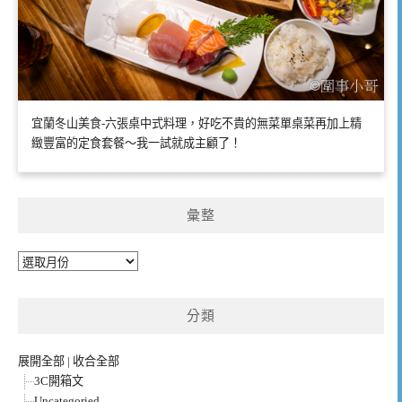
宜蘭冬山美食-六張桌中式料理，好吃不貴的無菜單桌菜再加上精
緻豐富的定食套餐～我一試就成主顧了！
彙整
彙
整
分類
展開全部
|
收合全部
3C開箱文
Uncategoried