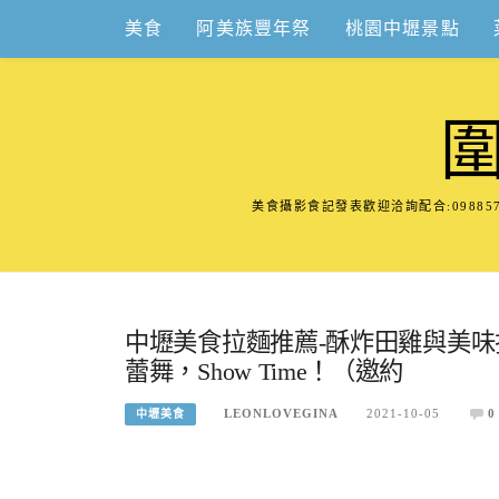
Skip
美食
阿美族豐年祭
桃園中壢景點
to
content
美食攝影食記發表歡迎洽詢配合:098
中壢美食拉麵推薦-酥炸田雞與美
蕾舞，Show Time！（邀約
LEONLOVEGINA
2021-10-05
0
中壢美食