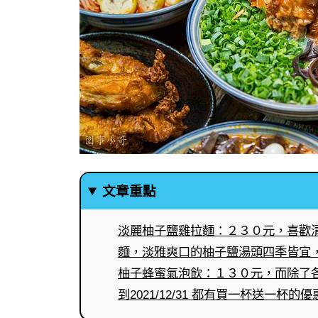
文章重點
淡麗柚子鹽雞拉麵：２３０元，喜歡
麵，淡雅爽口的柚子鹽湯頭四季皆宜
柚子蜂蜜氣泡飲：１３０元，而除了
到2021/12/31 都有買一杯送一杯