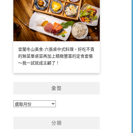
宜蘭冬山美食-六張桌中式料理，好吃不貴
的無菜單桌菜再加上精緻豐富的定食套餐
～我一試就成主顧了！
彙整
彙
整
分類