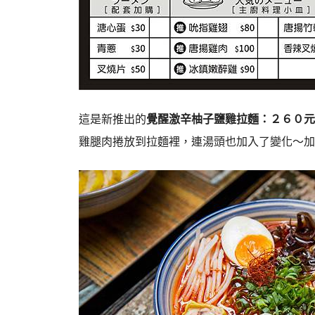
這是新推出的
覺醒激辛柚子鹽雞拉麵：２６０元
雞腿肉捲放到拉麵裡，連湯頭也加入了變化～加