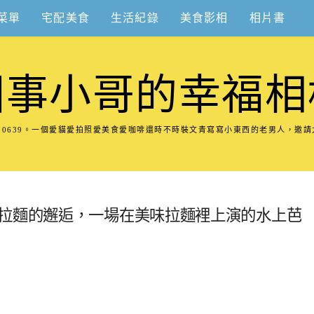
菜單
宅配美食
生活紀錄
美食影相
相片書
圍事小哥的幸福相
8570639。一個愛貓愛拍照愛美食愛咖啡還時不時裝文青寫寫小東西的老男人，邀
味拉麵的邂逅，一場在美味拉麵裡上演的水上芭