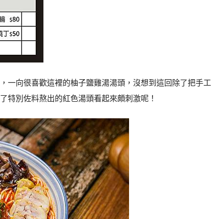
，一向很喜歡這裡的柚子鹽雞湯湯頭，沒想到這回除了把手工
了特別佐料熬出的紅色湯頭看起來頗刺激呢！