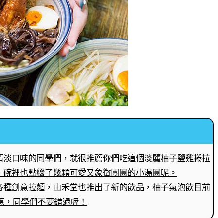
清淡口味的同學們，就很推薦你們吃這個淡麗柚子鹽雞捲拉
，碗裡也點綴了幾顆可愛又象徵團圓的小湯圓呢。
各種創意拉麵，山禾堂也推出了新的飲品，柚子氣泡飲目前
的優惠，同學們不要錯過喔！