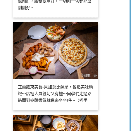
很剛好，服務很剛好，一切的一切都那麼
剛剛好。
宜蘭羅東美食-貝加莫比薩屋，餐點美味精
緻～店裡人員親切又有禮～同學們走過路
過聞到披薩香氣就進來坐坐吧～（招手