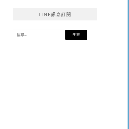
LINE訊息訂閱
搜
尋
關
鍵
字: