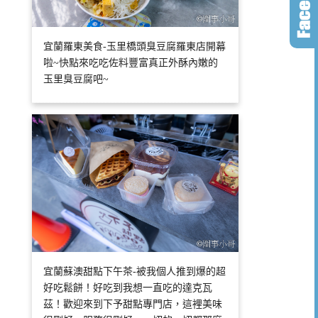
宜蘭羅東美食-玉里橋頭臭豆腐羅東店開幕
啦~快點來吃吃佐料豐富真正外酥內嫩的
玉里臭豆腐吧~
宜蘭蘇澳甜點下午茶-被我個人推到爆的超
好吃鬆餅！好吃到我想一直吃的達克瓦
茲！歡迎來到下予甜點專門店，這裡美味