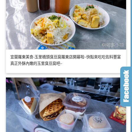
宜蘭羅東美食-玉里橋頭臭豆腐羅東店開幕啦~快點來吃吃佐料豐富
真正外酥內嫩的玉里臭豆腐吧~