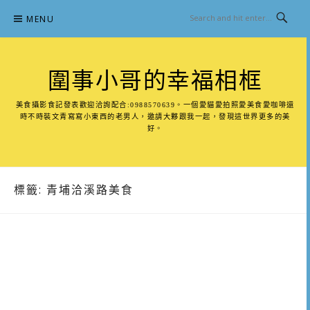
Skip
MENU
to
content
圍事小哥的幸福相框
美食攝影食記發表歡迎洽詢配合:0988570639。一個愛貓愛拍照愛美食愛咖啡還
時不時裝文青寫寫小東西的老男人，邀請大夥跟我一起，發現這世界更多的美
好。
標籤:
青埔洽溪路美食