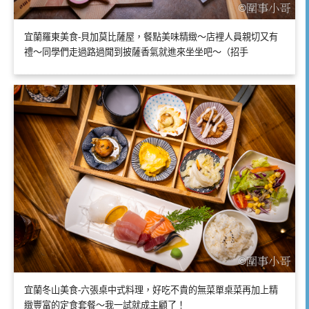
宜蘭羅東美食-貝加莫比薩屋，餐點美味精緻～店裡人員親切又有
禮～同學們走過路過聞到披薩香氣就進來坐坐吧～（招手
宜蘭冬山美食-六張桌中式料理，好吃不貴的無菜單桌菜再加上精
緻豐富的定食套餐～我一試就成主顧了！