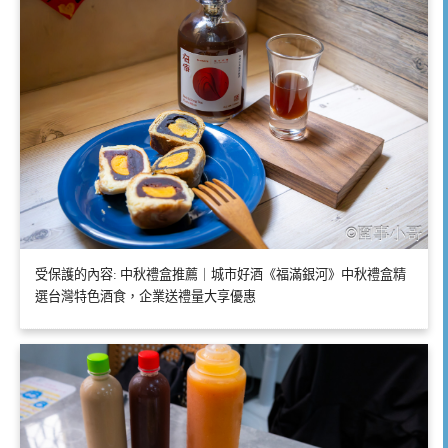
受保護的內容: 中秋禮盒推薦｜城市好酒《福滿銀河》中秋禮盒精
選台灣特色酒食，企業送禮量大享優惠