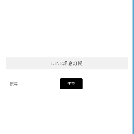
LINE訊息訂閱
搜
尋
關
鍵
字: