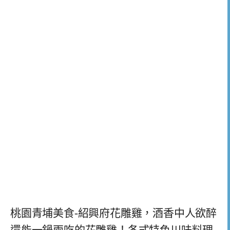
桃園青埔美食-紹興府花雕雞，酒香中人欲醉
還能一鍋兩吃的花雕雞！各式特色川味料理