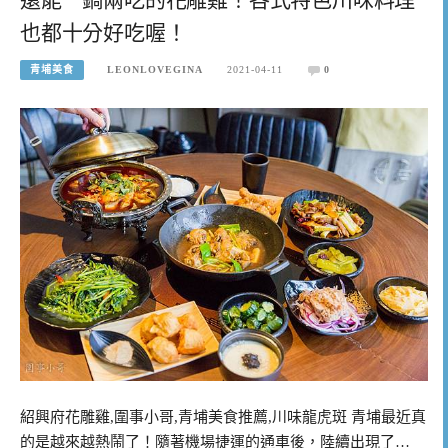
也都十分好吃喔！
青埔美食
LEONLOVEGINA
2021-04-11
0
紹興府花雕雞,圍事小哥,青埔美食推薦,川味龍虎斑 青埔最近真
的是越來越熱鬧了！隨著機場捷運的通車後，陸續出現了…