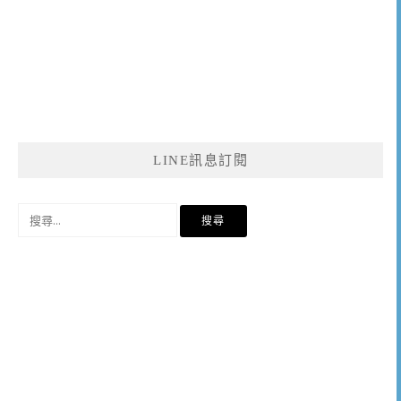
LINE訊息訂閱
搜
尋
關
鍵
字: