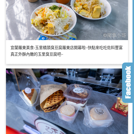
宜蘭羅東美食-玉里橋頭臭豆腐羅東店開幕啦~快點來吃吃佐料豐富
真正外酥內嫩的玉里臭豆腐吧~