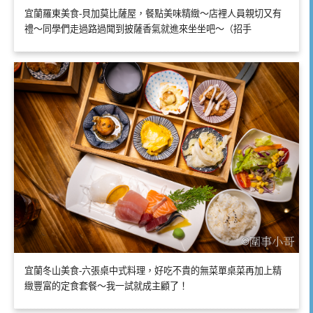
宜蘭羅東美食-貝加莫比薩屋，餐點美味精緻～店裡人員親切又有
禮～同學們走過路過聞到披薩香氣就進來坐坐吧～（招手
宜蘭冬山美食-六張桌中式料理，好吃不貴的無菜單桌菜再加上精
緻豐富的定食套餐～我一試就成主顧了！