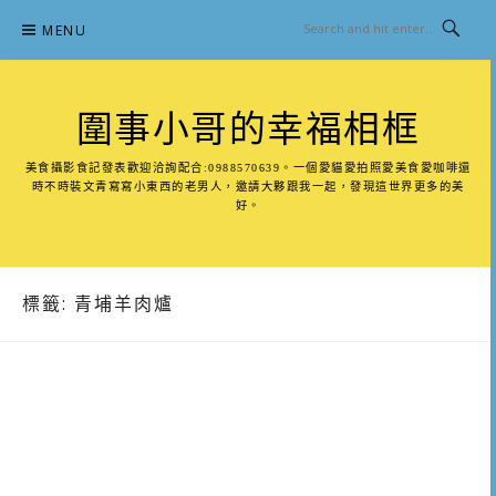
Skip
MENU
to
content
圍事小哥的幸福相框
美食攝影食記發表歡迎洽詢配合:0988570639。一個愛貓愛拍照愛美食愛咖啡還
時不時裝文青寫寫小東西的老男人，邀請大夥跟我一起，發現這世界更多的美
好。
標籤:
青埔羊肉爐