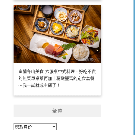
宜蘭冬山美食-六張桌中式料理，好吃不貴
的無菜單桌菜再加上精緻豐富的定食套餐
～我一試就成主顧了！
彙整
彙
整