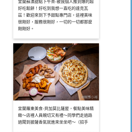
宜蘭蘇澳甜點下午茶-被我個人推到爆的超
好吃鬆餅！好吃到我想一直吃的達克瓦
茲！歡迎來到下予甜點專門店，這裡美味
很剛好，服務很剛好，一切的一切都那麼
剛剛好。
宜蘭羅東美食-貝加莫比薩屋，餐點美味精
緻～店裡人員親切又有禮～同學們走過路
過聞到披薩香氣就進來坐坐吧～（招手