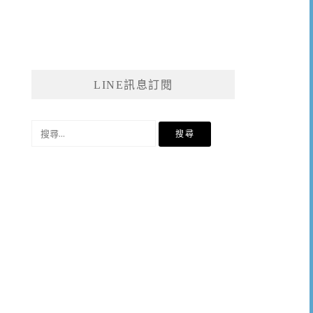
LINE訊息訂閱
搜
尋
關
鍵
字: