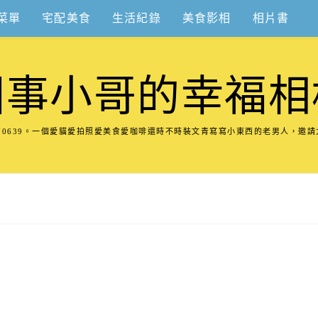
菜單
宅配美食
生活紀錄
美食影相
相片書
圍事小哥的幸福相
8570639。一個愛貓愛拍照愛美食愛咖啡還時不時裝文青寫寫小東西的老男人，邀