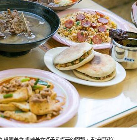
美食,桃園美食 根據美食探子希傑哥的回報，青埔這間位…