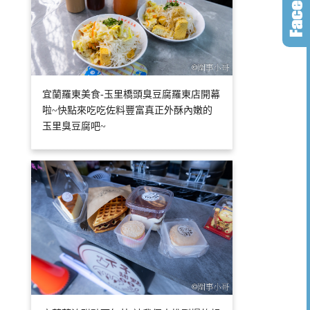
宜蘭羅東美食-玉里橋頭臭豆腐羅東店開幕
啦~快點來吃吃佐料豐富真正外酥內嫩的
玉里臭豆腐吧~