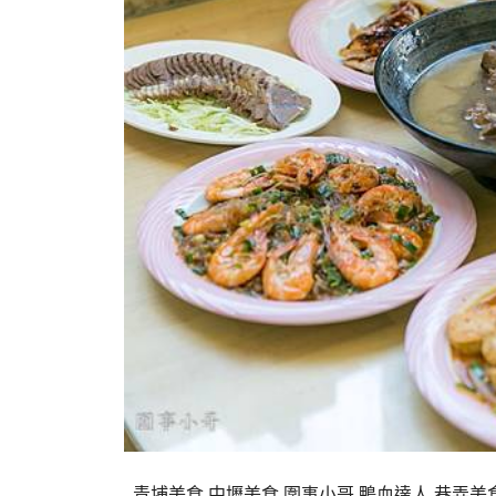
青埔美食,中壢美食,圍事小哥,鴨血達人,巷弄