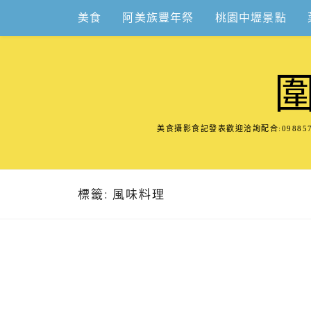
Skip
美食
阿美族豐年祭
桃園中壢景點
to
content
美食攝影食記發表歡迎洽詢配合:098
標籤:
風味料理