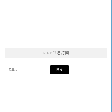
LINE訊息訂閱
搜
尋
關
鍵
字: