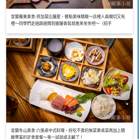
宜蘭羅東美食-貝加莫比薩屋，餐點美味精緻～店裡人員親切又有
禮～同學們走過路過聞到披薩香氣就進來坐坐吧～（招手
宜蘭冬山美食-六張桌中式料理，好吃不貴的無菜單桌菜再加上精
緻豐富的定食套餐～我一試就成主顧了！