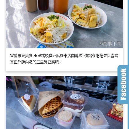
宜蘭羅東美食-玉里橋頭臭豆腐羅東店開幕啦~快點來吃吃佐料豐富
真正外酥內嫩的玉里臭豆腐吧~