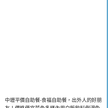
中壢平價自助餐-食福自助餐，出外人的好朋
友！價格便宜菜色多樣內用白飯飲料例湯免