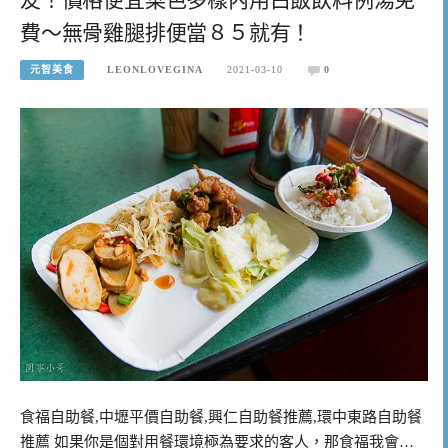
費～無骨雞腿排便當８５就有！
元智美食
LEONLOVEGINA
2021-03-10
0
食福自助餐,中壢平價自助餐,興仁自助餐推薦,環中東路自助餐
推薦 如果你是個對用餐環境極為要求的客人，那食福我會…