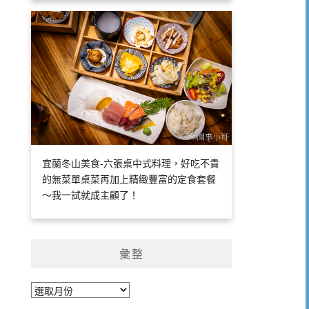
宜蘭冬山美食-六張桌中式料理，好吃不貴
的無菜單桌菜再加上精緻豐富的定食套餐
～我一試就成主顧了！
彙整
彙
整