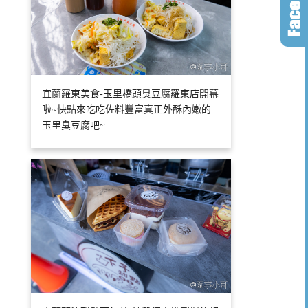
宜蘭羅東美食-玉里橋頭臭豆腐羅東店開幕
啦~快點來吃吃佐料豐富真正外酥內嫩的
玉里臭豆腐吧~