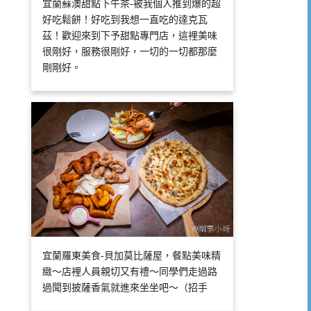
宜蘭蘇澳甜點下午茶-被我個人推到爆的超
好吃鬆餅！好吃到我想一直吃的達克瓦
茲！歡迎來到下予甜點專門店，這裡美味
很剛好，服務很剛好，一切的一切都那麼
剛剛好。
宜蘭羅東美食-貝加莫比薩屋，餐點美味精
緻～店裡人員親切又有禮～同學們走過路
過聞到披薩香氣就進來坐坐吧～（招手