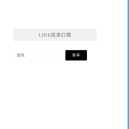
LINE訊息訂閱
搜
尋
關
鍵
字: