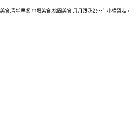
埔美食,青埔早餐,中壢美食,桃園美食 月月跟我說～＂小緯哥走，