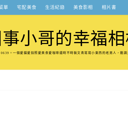
菜單
宅配美食
生活紀錄
美食影相
相片書
圍事小哥的幸福相
8570639。一個愛貓愛拍照愛美食愛咖啡還時不時裝文青寫寫小東西的老男人，邀