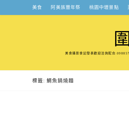
Skip
美食
阿美族豐年祭
桃園中壢景點
to
content
美食攝影食記發表歡迎洽詢配合:098
標籤:
鯛魚鍋燒麵