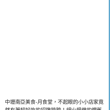
中壢南亞美食-月食堂，不起眼的小小店家竟
然有著超好吃的招牌蹄膀！細火慢燉的懷舊