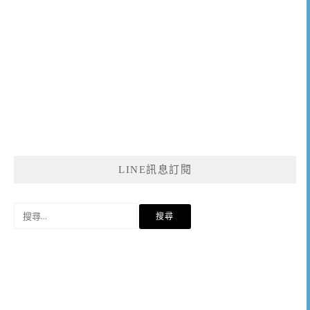
LINE訊息訂閱
搜
尋
關
鍵
字: