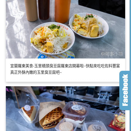
宜蘭羅東美食-玉里橋頭臭豆腐羅東店開幕啦~快點來吃吃佐料豐富
真正外酥內嫩的玉里臭豆腐吧~