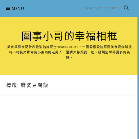
Skip
MENU
to
content
圍事小哥的幸福相框
美食攝影食記發表歡迎洽詢配合:0988570639。一個愛貓愛拍照愛美食愛咖啡還
時不時裝文青寫寫小東西的老男人，邀請大夥跟我一起，發現這世界更多的美
好。
標籤:
麻婆豆腐飯