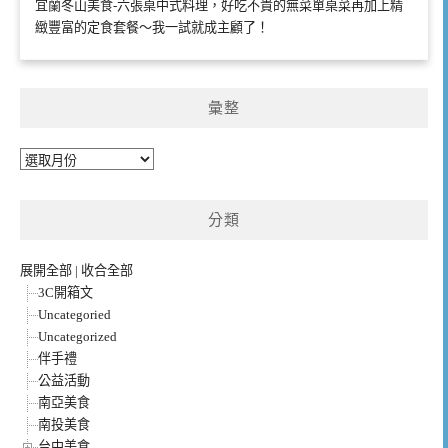
宜蘭冬山美食-六張桌中式料理，好吃不貴的無菜單桌菜再加上精
緻豐富的定食套餐～我一試就成主顧了！
彙整
彙
整
分類
展開全部
|
收合全部
3C開箱文
Uncategoried
Uncategorized
伴手禮
公益活動
南亞美食
南投美食
台中美食