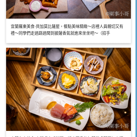
宜蘭羅東美食-貝加莫比薩屋，餐點美味精緻～店裡人員親切又有
禮～同學們走過路過聞到披薩香氣就進來坐坐吧～（招手