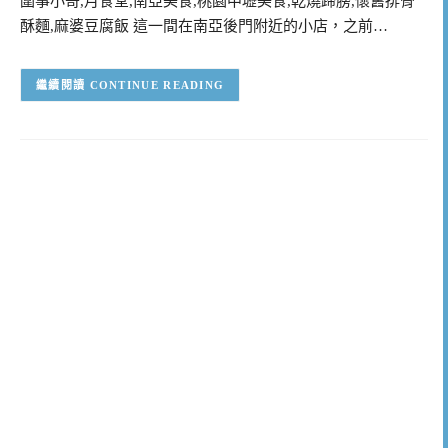
圍事小哥,月食堂,南亞美食,桃園中壢美食,乾燒蹄膀,懷舊排骨
酥麵,麻婆豆腐飯 這一間在南亞後門附近的小店，之前…
CONTINUE READING