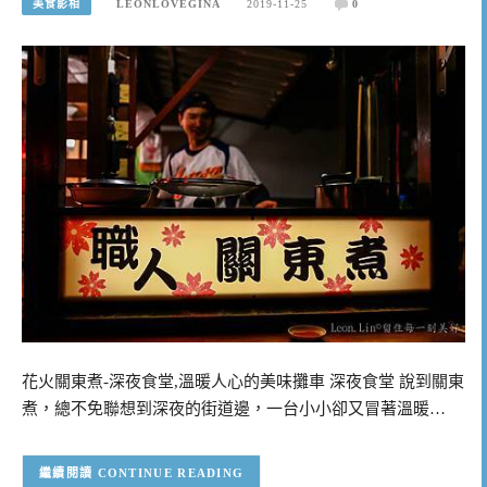
美食影相
LEONLOVEGINA
2019-11-25
0
花火關東煮-深夜食堂,溫暖人心的美味攤車 深夜食堂 說到關東
煮，總不免聯想到深夜的街道邊，一台小小卻又冒著溫暖…
CONTINUE READING