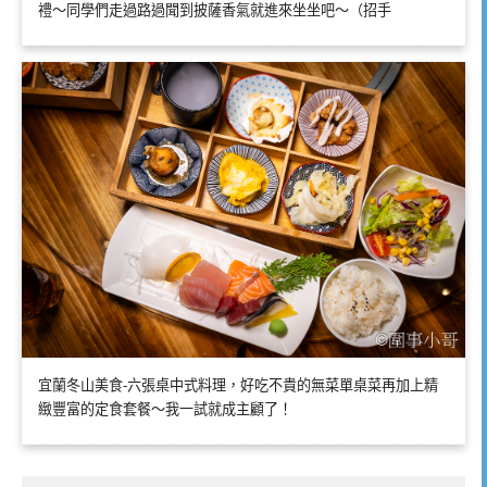
禮～同學們走過路過聞到披薩香氣就進來坐坐吧～（招手
宜蘭冬山美食-六張桌中式料理，好吃不貴的無菜單桌菜再加上精
緻豐富的定食套餐～我一試就成主顧了！