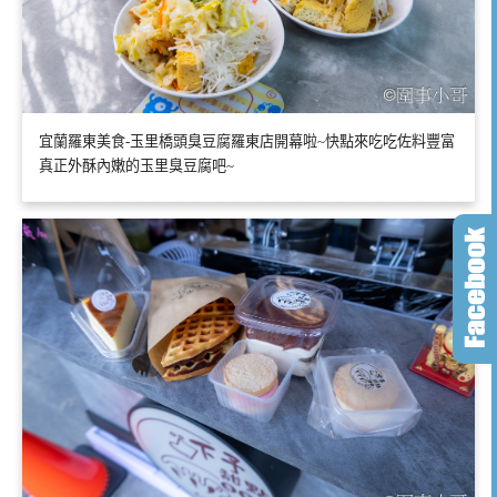
宜蘭羅東美食-玉里橋頭臭豆腐羅東店開幕啦~快點來吃吃佐料豐富
真正外酥內嫩的玉里臭豆腐吧~