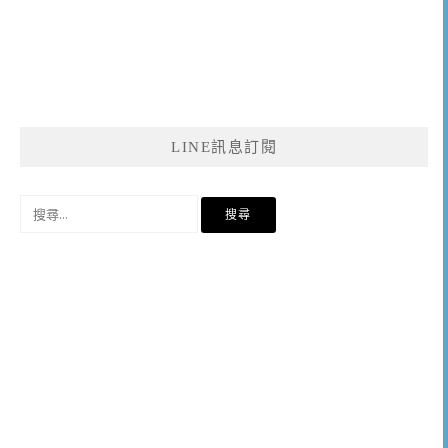
LINE訊息訂閱
搜
尋
關
鍵
字: