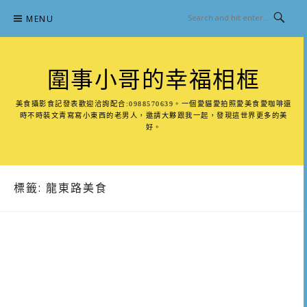
Skip
MENU
to
content
圍事小哥的幸福相框
美食攝影食記發表歡迎洽詢配合:0988570639。一個愛貓愛拍照愛美食愛咖啡還
時不時裝文青寫寫小東西的老男人，邀請大夥跟我一起，發現這世界更多的美
好。
標籤:
龍東路美食