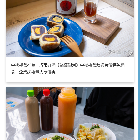
中秋禮盒推薦｜城市好酒《福滿銀河》中秋禮盒精選台灣特色酒
食，企業送禮量大享優惠