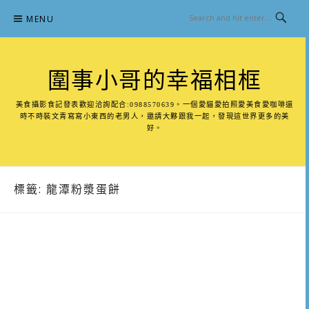
Skip
MENU
to
content
圍事小哥的幸福相框
美食攝影食記發表歡迎洽詢配合:0988570639。一個愛貓愛拍照愛美食愛咖啡還
時不時裝文青寫寫小東西的老男人，邀請大夥跟我一起，發現這世界更多的美
好。
標籤:
龍潭粉漿蛋餅