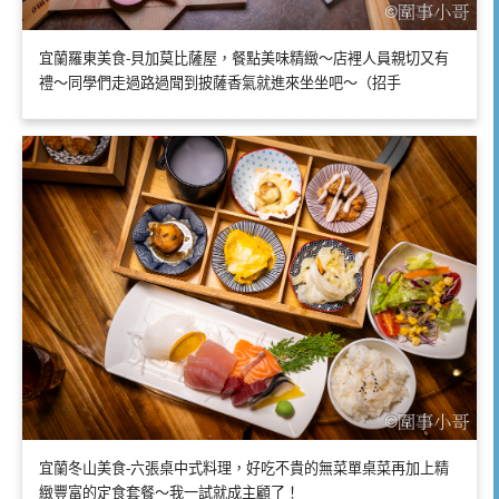
宜蘭羅東美食-貝加莫比薩屋，餐點美味精緻～店裡人員親切又有
禮～同學們走過路過聞到披薩香氣就進來坐坐吧～（招手
宜蘭冬山美食-六張桌中式料理，好吃不貴的無菜單桌菜再加上精
緻豐富的定食套餐～我一試就成主顧了！