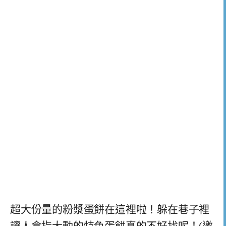
超大份量的粉漿蛋餅在這裡啦！躲在巷子裡
讓人食指大動的特色蛋餅真的不好找呢！(邀