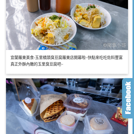
宜蘭羅東美食-玉里橋頭臭豆腐羅東店開幕啦~快點來吃吃佐料豐富
真正外酥內嫩的玉里臭豆腐吧~