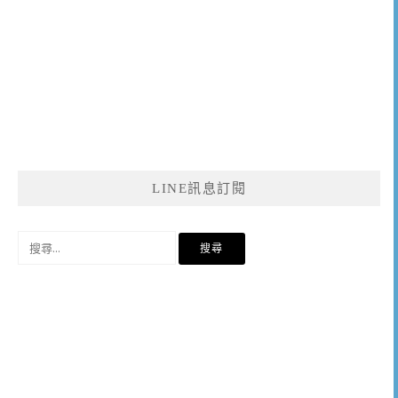
LINE訊息訂閱
搜
尋
關
鍵
字: