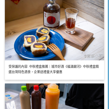
受保護的內容: 中秋禮盒推薦｜城市好酒《福滿銀河》中秋禮盒精
選台灣特色酒食，企業送禮量大享優惠