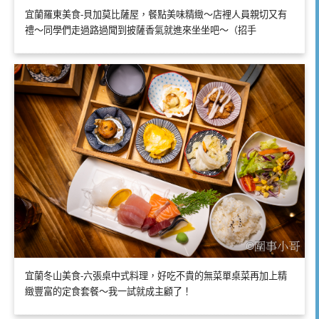
宜蘭羅東美食-貝加莫比薩屋，餐點美味精緻～店裡人員親切又有
禮～同學們走過路過聞到披薩香氣就進來坐坐吧～（招手
宜蘭冬山美食-六張桌中式料理，好吃不貴的無菜單桌菜再加上精
緻豐富的定食套餐～我一試就成主顧了！