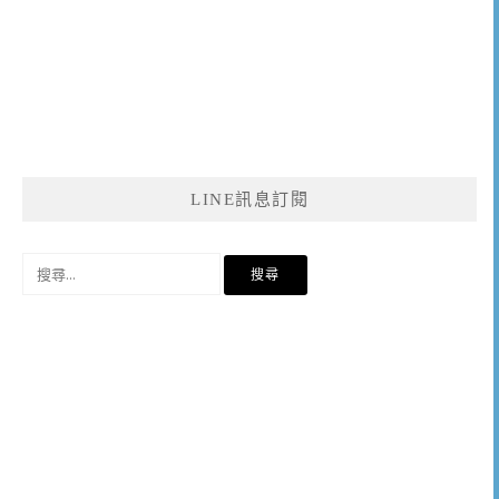
LINE訊息訂閱
搜
尋
關
鍵
字: