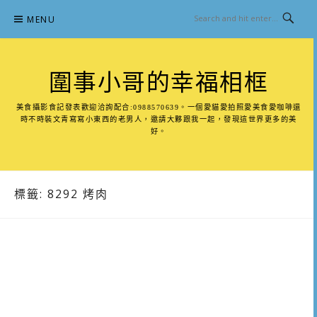
Skip
MENU
to
content
圍事小哥的幸福相框
美食攝影食記發表歡迎洽詢配合:0988570639。一個愛貓愛拍照愛美食愛咖啡還
時不時裝文青寫寫小東西的老男人，邀請大夥跟我一起，發現這世界更多的美
好。
標籤:
8292 烤肉