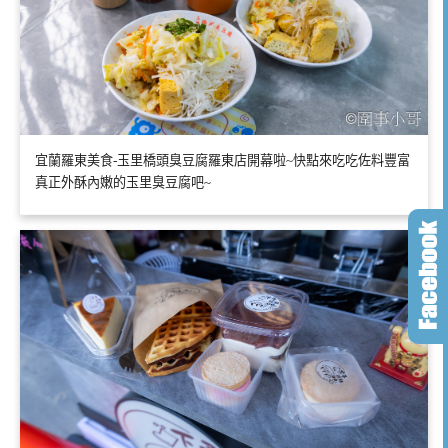
宜蘭羅東美食-玉里橋頭臭豆腐羅東店開幕啦~快點來吃吃佐料豐富
真正外酥內嫩的玉里臭豆腐吧~