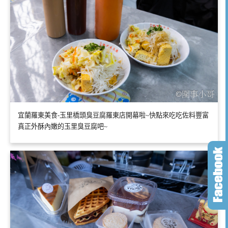
宜蘭羅東美食-玉里橋頭臭豆腐羅東店開幕啦~快點來吃吃佐料豐富
真正外酥內嫩的玉里臭豆腐吧~