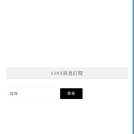
LINE訊息訂閱
搜
尋
關
鍵
字: