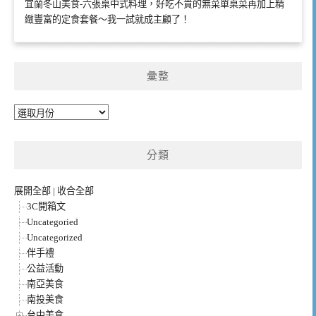
宜蘭冬山美食-六張桌中式料理，好吃不貴的無菜單桌菜再加上精
緻豐富的定食套餐～我一試就成主顧了！
彙整
彙
整
分類
展開全部
|
收合全部
3C開箱文
Uncategoried
Uncategorized
伴手禮
公益活動
南亞美食
南投美食
台中美食