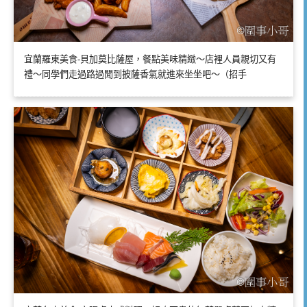
宜蘭羅東美食-貝加莫比薩屋，餐點美味精緻～店裡人員親切又有
禮～同學們走過路過聞到披薩香氣就進來坐坐吧～（招手