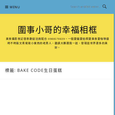
Skip
MENU
to
content
圍事小哥的幸福相框
美食攝影食記發表歡迎洽詢配合:0988570639。一個愛貓愛拍照愛美食愛咖啡還
時不時裝文青寫寫小東西的老男人，邀請大夥跟我一起，發現這世界更多的美
好。
標籤:
BAKE CODE生日蛋糕