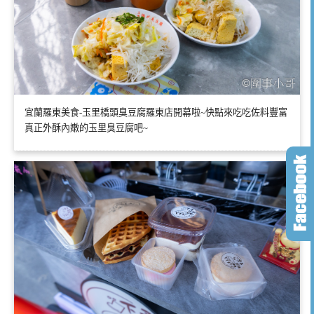
宜蘭羅東美食-玉里橋頭臭豆腐羅東店開幕啦~快點來吃吃佐料豐富
真正外酥內嫩的玉里臭豆腐吧~