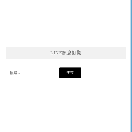
LINE訊息訂閱
搜
尋
關
鍵
字: