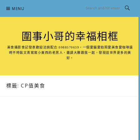
Skip
MENU
to
content
圍事小哥的幸福相框
美食攝影食記發表歡迎洽詢配合:0988570639。一個愛貓愛拍照愛美食愛咖啡還
時不時裝文青寫寫小東西的老男人，邀請大夥跟我一起，發現這世界更多的美
好。
標籤:
CP值美食