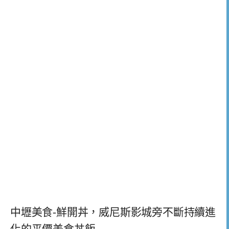
中壢美食-鮮開丼，威尼斯影城旁不斷持續進
化的平價美食丼飯