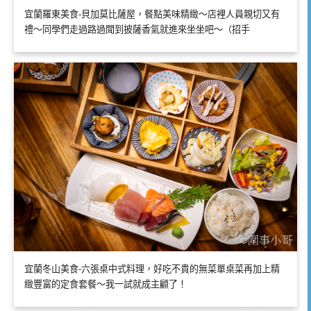
宜蘭羅東美食-貝加莫比薩屋，餐點美味精緻～店裡人員親切又有
禮～同學們走過路過聞到披薩香氣就進來坐坐吧～（招手
宜蘭冬山美食-六張桌中式料理，好吃不貴的無菜單桌菜再加上精
緻豐富的定食套餐～我一試就成主顧了！