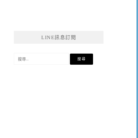
LINE訊息訂閱
搜
尋
關
鍵
字: