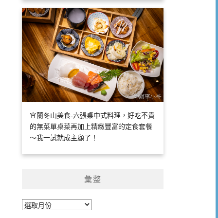
宜蘭冬山美食-六張桌中式料理，好吃不貴
的無菜單桌菜再加上精緻豐富的定食套餐
～我一試就成主顧了！
彙整
彙
整