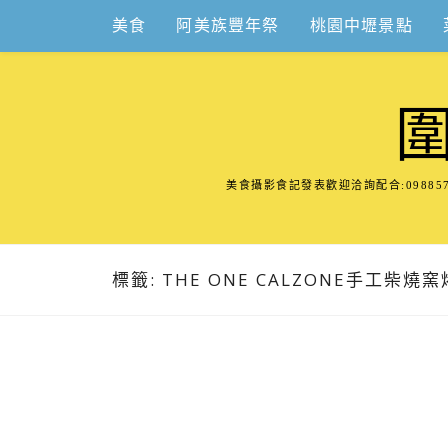
Skip
美食
阿美族豐年祭
桃園中壢景點
to
content
美食攝影食記發表歡迎洽詢配合:098
標籤:
THE ONE CALZONE手工柴燒