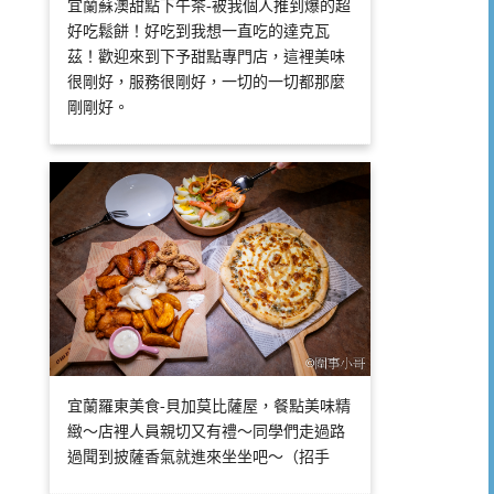
宜蘭蘇澳甜點下午茶-被我個人推到爆的超
好吃鬆餅！好吃到我想一直吃的達克瓦
茲！歡迎來到下予甜點專門店，這裡美味
很剛好，服務很剛好，一切的一切都那麼
剛剛好。
宜蘭羅東美食-貝加莫比薩屋，餐點美味精
緻～店裡人員親切又有禮～同學們走過路
過聞到披薩香氣就進來坐坐吧～（招手