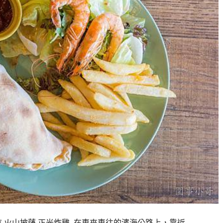
必吃,火山披薩,正光炸雞 ​​ 在車來車往的濱海公路上，靠近…