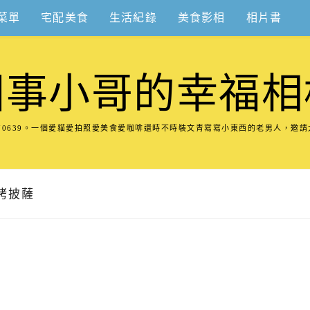
菜單
宅配美食
生活紀錄
美食影相
相片書
圍事小哥的幸福相
8570639。一個愛貓愛拍照愛美食愛咖啡還時不時裝文青寫寫小東西的老男人，邀
窯烤披薩