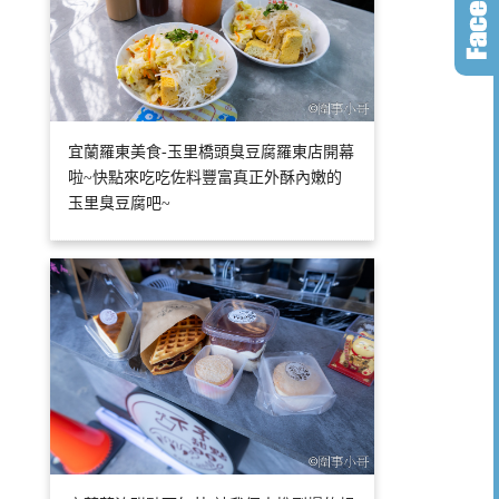
宜蘭羅東美食-玉里橋頭臭豆腐羅東店開幕
啦~快點來吃吃佐料豐富真正外酥內嫩的
玉里臭豆腐吧~