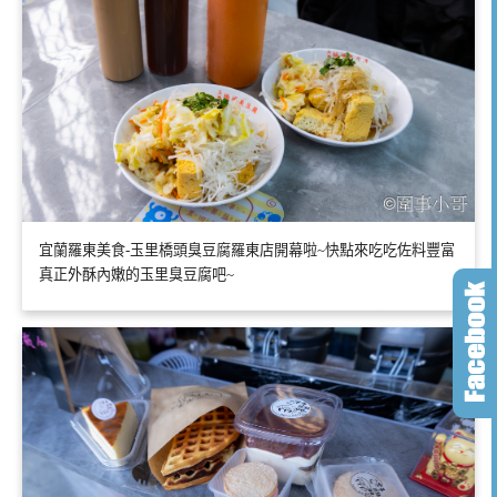
宜蘭羅東美食-玉里橋頭臭豆腐羅東店開幕啦~快點來吃吃佐料豐富
真正外酥內嫩的玉里臭豆腐吧~