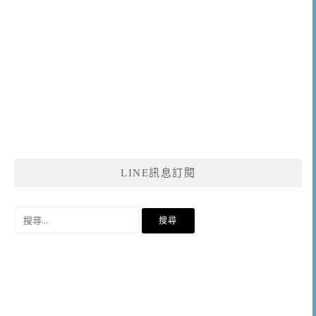
LINE訊息訂閱
搜
尋
關
鍵
字: