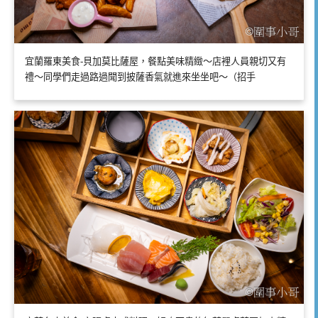
宜蘭羅東美食-貝加莫比薩屋，餐點美味精緻～店裡人員親切又有
禮～同學們走過路過聞到披薩香氣就進來坐坐吧～（招手