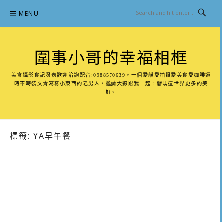
Skip
MENU
to
content
圍事小哥的幸福相框
美食攝影食記發表歡迎洽詢配合:0988570639。一個愛貓愛拍照愛美食愛咖啡還
時不時裝文青寫寫小東西的老男人，邀請大夥跟我一起，發現這世界更多的美
好。
標籤:
YA早午餐