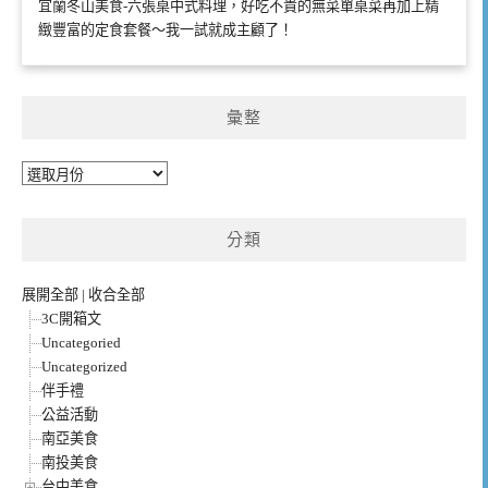
宜蘭冬山美食-六張桌中式料理，好吃不貴的無菜單桌菜再加上精
緻豐富的定食套餐～我一試就成主顧了！
彙整
彙
整
分類
展開全部
|
收合全部
3C開箱文
Uncategoried
Uncategorized
伴手禮
公益活動
南亞美食
南投美食
台中美食