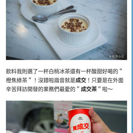
飲料我則選了一杯白桃冰茶還有一杯酸甜好喝的＂
橙焦綠茶＂！沒錯啦諧音就是
成交
！只要是在外面
辛苦拜訪開發的業務們最愛的＂
成交茶
＂啦～