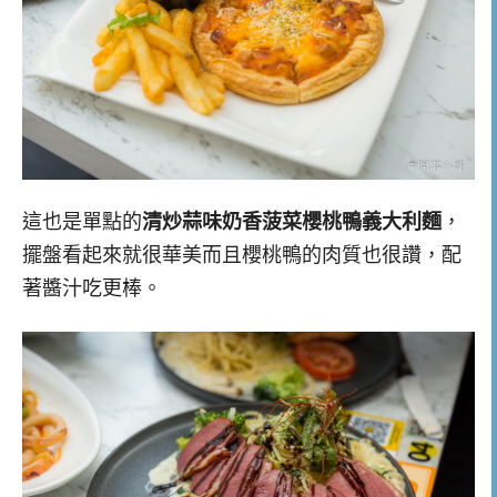
這也是單點的
清炒蒜味奶香菠菜櫻桃鴨義大利麵
，
擺盤看起來就很華美而且櫻桃鴨的肉質也很讚，配
著醬汁吃更棒。