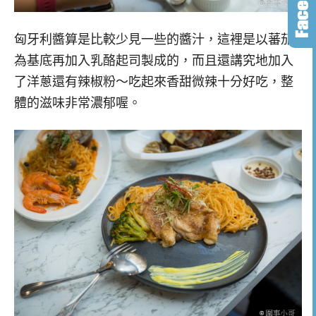
匈牙利醬算是比較少見一些的醬汁，這裡是以蕃茄
為基底再加入乳酪起司製成的，而且還講究地加入
了洋蔥還有辣椒粉～吃起來香甜微辣十分好吃，整
體的滋味非常濃郁喔。