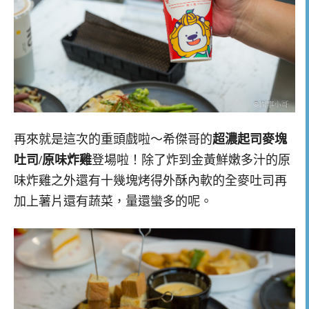
再來就是這次的重頭戲啦～希傑哥的
超濃起司麥塊
吐司/原味炸雞
登場啦！除了炸到金黃鮮嫩多汁的原
味炸雞之外還有十幾塊烤得外酥內軟的全麥吐司再
加上薯片還有蔬菜，量還蠻多的呢。