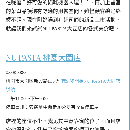
在喊著＂好可愛的貓咪機器人喔！＂，再加上豐富
的菜單品項還有舒適的用餐空間，難怪顧客總是絡
繹不絕。現在剛好遇到有起司節的新品上市活動，
就讓我們來試試NU PASTA大園店的各式美食吧。
NU PASTA 桃園大園店
033858883
桃園市大園區新興路115號
請點我開始NU PASTA大園店
導航
上午11:00～下午9:00
停車資訊：旁邊華中街走20公尺有收費停車場
店裡的座位不少，我尤其中意靠窗的位子。而且店
家也很貼心，準備了窗簾讓顧客們可以遮陽。