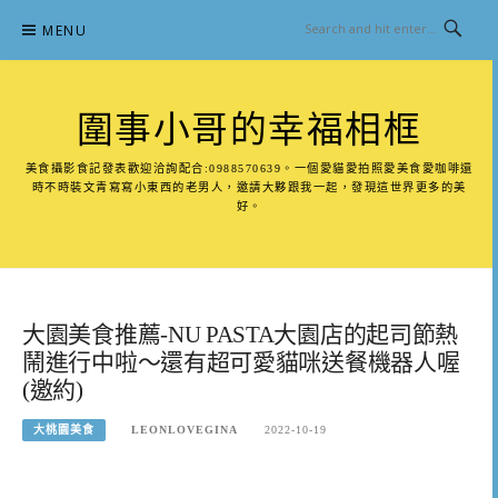
Skip
MENU
to
content
圍事小哥的幸福相框
美食攝影食記發表歡迎洽詢配合:0988570639。一個愛貓愛拍照愛美食愛咖啡還
時不時裝文青寫寫小東西的老男人，邀請大夥跟我一起，發現這世界更多的美
好。
大園美食推薦-NU PASTA大園店的起司節熱
鬧進行中啦～還有超可愛貓咪送餐機器人喔
(邀約)
大桃園美食
LEONLOVEGINA
2022-10-19