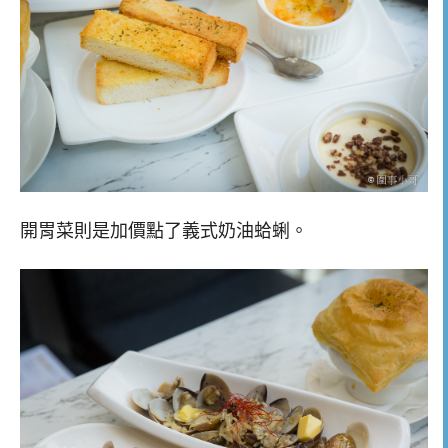
開胃菜則是加價點了義式奶油蛤蜊。