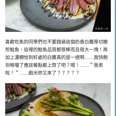
喜歡吃魚的同學們也不要錯過這個奶香白醬厚切嫩
煎鮭魚，這裡的鮭魚品質都很棒而且很大一塊！再
加上濃稠恰到好處的白醬真的是一絕啊……我快飽
到喉嚨了應該餐點都上齊了吧？嗝！……＂我來
啦！＂……蝦米妳又來了？？？？？