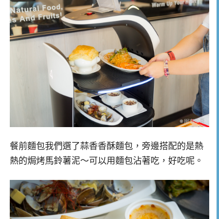
餐前麵包我們選了蒜香香酥麵包，旁邊搭配的是熱
熱的焗烤馬鈴薯泥～可以用麵包沾著吃，好吃呢。