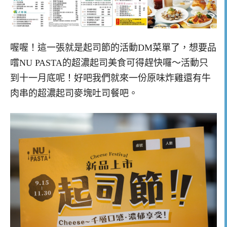
喔喔！這一張就是起司節的活動DM菜單了，想要品
嚐NU PASTA的超濃起司美食可得趕快囉～活動只
到十一月底呢！好吧我們就來一份原味炸雞還有牛
肉串的超濃起司麥塊吐司餐吧。