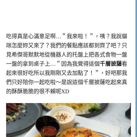
吃得真是心滿意足啊…＂我來啦！＂，咦？我說貓
咪怎麼妳又來了？我們的餐點應該都到齊了吧？只
見希傑哥默默地從機器人的托盤上把各式食物一盤
一盤的拿到桌子上…＂因為我覺得這個
千層披薩
看
起來很好吃所以我剛剛又去加點了！＂，好吧那我
們只好陪你一起吃啦～是說這個千層披薩吃起來真
的酥酥脆脆的很不賴呢XD