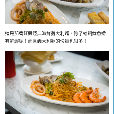
這是茄香紅醬經典海鮮義大利麵，除了蛤蜊魷魚還
有鮮蝦呢！而且義大利麵的份量也很多！