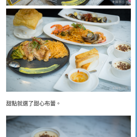
甜點就選了甜心布蕾。