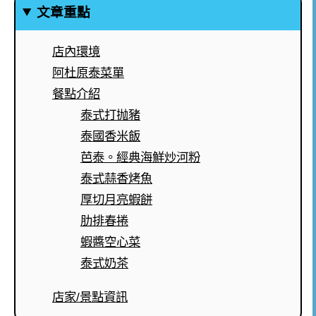
文章重點
店內環境
阿杜原泰菜單
餐點介紹
泰式打抛豬
泰國香米飯
芭泰。經典海鮮炒河粉
泰式蒜香烤魚
厚切月亮蝦餅
肋排春捲
蝦醬空心菜
泰式奶茶
店家/景點資訊