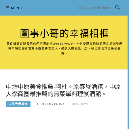
Skip
MENU
to
content
圍事小哥的幸福相框
美食攝影食記發表歡迎洽詢配合:0988570639。一個愛貓愛拍照愛美食愛咖啡還
時不時裝文青寫寫小東西的老男人，邀請大夥跟我一起，發現這世界更多的美
好。
中壢中原美食推薦-阿杜。原泰餐酒館，中原
大學商圈最推薦的無菜單料理餐酒館。
中原大學美食
LEONLOVEGINA
2024-08-29