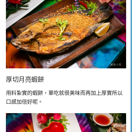
厚切月亮蝦餅
用料紮實的蝦餅，單吃就很美味而再加上厚實所以
口感加倍好呢。