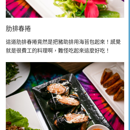
肋排春捲
這道肋排春捲竟然是把豬助排用海苔包起來！感覺
就是很費工的料理啊，難怪吃起來這麼好吃！