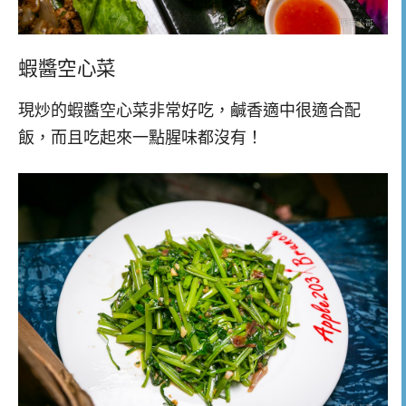
蝦醬空心菜
現炒的蝦醬空心菜非常好吃，鹹香適中很適合配
飯，而且吃起來一點腥味都沒有！