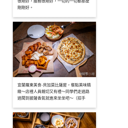
很剛好，服務很剛好，一切的一切都那麼
剛剛好。
宜蘭羅東美食-貝加莫比薩屋，餐點美味精
緻～店裡人員親切又有禮～同學們走過路
過聞到披薩香氣就進來坐坐吧～（招手