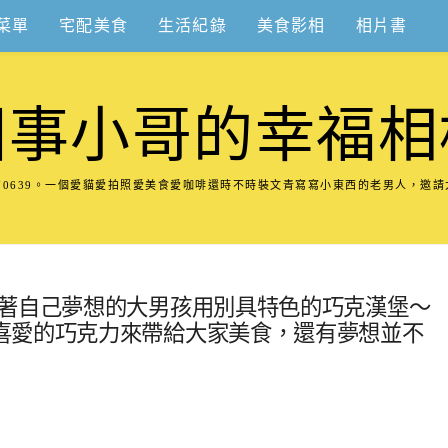
菜單
宅配美食
生活紀錄
美食影相
相片書
圍事小哥的幸福相
8570639。一個愛貓愛拍照愛美食愛咖啡還時不時裝文青寫寫小東西的老男人，邀
帶著自己夢想的大男孩用別具特色的巧克漢堡～
喜愛的巧克力來帶給大家美食，還有夢想並不