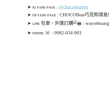
➤ ɪɢ ғᴀɴs ᴘᴀɢᴇ :
@chocobearrrrr
➤ ғʙ ғᴀɴs ᴘᴀɢᴇ : CHOCOBear巧克熊環
➤ ʟɪɴᴇ 包車、外匯訂購
: waynehuan
➤ ᴘʜᴏɴᴇ ☏ : 0982-034-903