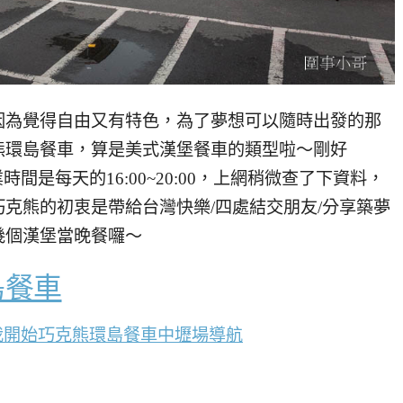
因為覺得自由又有特色，為了夢想可以隨時出發的那
熊環島餐車，算是美式漢堡餐車的類型啦～剛好
時間是每天的16:00~20:00，上網稍微查了下資料，
克熊的初衷是帶給台灣快樂/四處結交朋友/分享築夢
幾個漢堡當晚餐囉～
島餐車
我開始巧克熊環島餐車中壢場導航