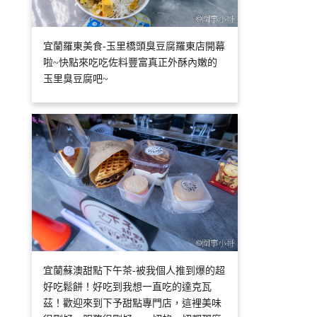
宜蘭羅東美食-玉里橋頭臭豆腐羅東店開幕
啦~快點來吃吃佐料豐富真正外酥內嫩的
玉里臭豆腐吧~
宜蘭蘇澳甜點下午茶-被我個人推到爆的超
好吃鬆餅！好吃到我想一直吃的達克瓦
茲！歡迎來到下予甜點專門店，這裡美味