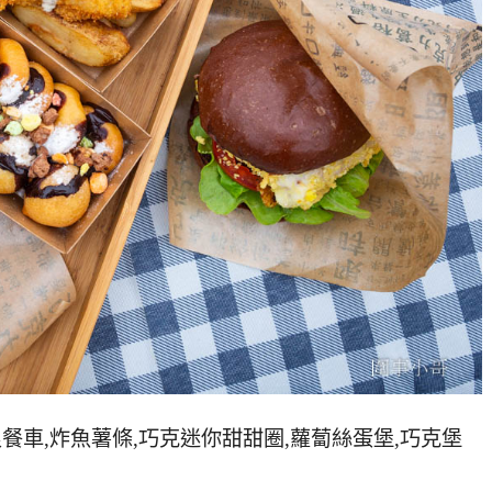
浪餐車,炸魚薯條,巧克迷你甜甜圈,蘿蔔絲蛋堡,巧克堡