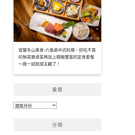
宜蘭冬山美食-六張桌中式料理，好吃不貴
的無菜單桌菜再加上精緻豐富的定食套餐
～我一試就成主顧了！
彙整
彙
整
分類