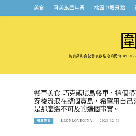
Skip
美食
阿美族豐年祭
桃園中壢景點
to
content
美食攝影食記發表歡迎洽詢配合:098
餐車美食-巧克熊環島餐車，這個
穿梭流浪在整個寶島，希望用自己
是那麼遙不可及的這個事實。
LEONLOVEGINA
2023-02-09
餐車美食