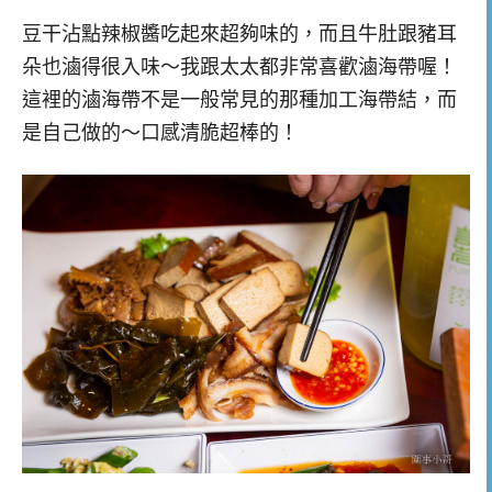
豆干沾點辣椒醬吃起來超夠味的，而且牛肚跟豬耳
朵也滷得很入味～我跟太太都非常喜歡滷海帶喔！
這裡的滷海帶不是一般常見的那種加工海帶結，而
是自己做的～口感清脆超棒的！