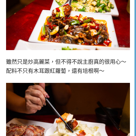
雖然只是炒高麗菜，但不得不說主廚真的很用心～
配料不只有木耳跟紅蘿蔔，還有培根啊～