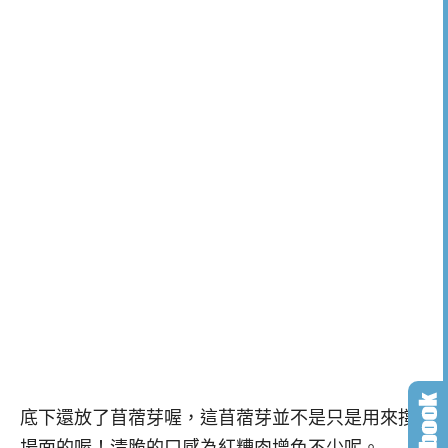
底下還放了苜蓿芽喔，這苜蓿芽並不是只是用來撐
場面的喔！清脆的口感為紅糟肉增色不少呢。