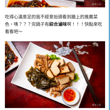
吃得心滿意足的我不經意抬頭看到牆上的推薦菜
色，咦？？？完鍋子有
綜合滷味
啊！！！快點來吃
看看吧～