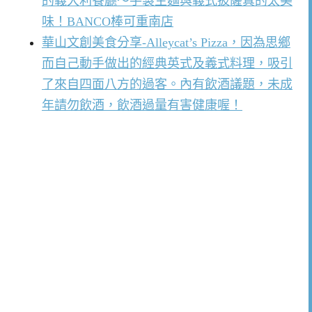
的義大利餐廳～手製生麵與義式披薩真的太美
味！BANCO棒可重南店
華山文創美食分享-Alleycat’s Pizza，因為思鄉
而自己動手做出的經典英式及義式料理，吸引
了來自四面八方的過客。內有飲酒議題，未成
年請勿飲酒，飲酒過量有害健康喔！