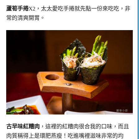
蘆筍手捲
X2，太太愛吃手捲就先點一份來吃吃，非
常的清爽開胃。
古早味紅糟肉
，這裡的紅糟肉很合我的口味，而且
肉質稱得上是環肥燕瘦！吃進嘴裡滋味非常的均