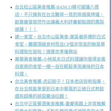
台北松山區美食推薦-BANCO棒可披薩八德
店，不只擁有在台北難得一見的柴燒窯烤爐，
創意連發居然作出讓義大利評審都點頭的鳳梨
披薩！！！
建一食堂，台北中山區美食-東區巷弄裡的日式
食堂，嚴選頂級食材而且CP值非常高的無菜單
料理就在這啦！捷運忠孝復興站
萬華美食推薦-小林英夫日式料理讓你覺得走進
自家旁的食堂一樣～自在輕鬆享用美味的日本
料理。
台北美食推薦-虎記餃子！日本老店技術指導，
在台北就能享受到日本中華風的正統日式煎餃
還有超棒的蔬菜醬油拉麵！
台北中正區餐酒美食推薦-重慶南路上非常推薦