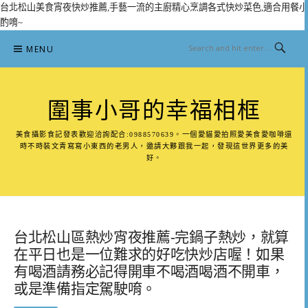
台北松山美食宵夜快炒推薦,手藝一流的主廚精心烹調各式快炒菜色,適合用餐小
酌唷~
Skip
MENU
to
content
圍事小哥的幸福相框
美食攝影食記發表歡迎洽詢配合:0988570639。一個愛貓愛拍照愛美食愛咖啡還
時不時裝文青寫寫小東西的老男人，邀請大夥跟我一起，發現這世界更多的美
好。
台北松山區熱炒宵夜推薦-完鍋子熱炒，就算
在平日也是一位難求的好吃快炒店喔！如果
有喝酒請務必記得開車不喝酒喝酒不開車，
或是準備指定駕駛唷。