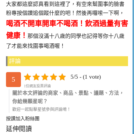
大家都這麼認真看到這裡了，有空來幫圍事的臉書
粉專按個讚追個蹤什麼的吧！然後再囉嗦一下啊，
喝酒不開車開車不喝酒！飲酒過量有害
健康！
那個沒滿十八歲的同學也記得等你十八歲
了才能來找圍事喝酒喔！
評論
5/5 - (1 vote)
5
1位網友投票評論
關於本文評論的商家、商品、景點、議題、方法，
你給幾顆星呢？
歡迎一起點擊星號參與評論唷！
按讚加入粉絲團
延伸閱讀