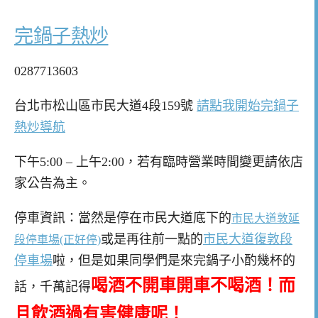
完鍋子熱炒
0287713603
台北市松山區市民大道4段159號
請點我開始完鍋子
熱炒導航
下午5:00 – 上午2:00，若有臨時營業時間變更請依店
家公告為主。
停車資訊：當然是停在市民大道底下的
市民大道敦延
或是再往前一點的
市民大道復敦段
段停車場(正好停)
停車場
啦，但是如果同學們是來完鍋子小酌幾杯的
喝酒不開車開車不喝酒！而
話，千萬記得
且飲酒過有害健康呢！