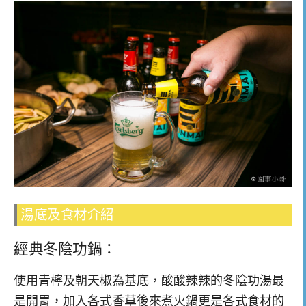
湯底及食材介紹
經典冬陰功鍋：
使用青檸及朝天椒為基底，酸酸辣辣的冬陰功湯最
是開胃，加入各式香草後來煮火鍋更是各式食材的