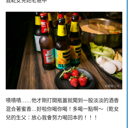
我乾女兒她老爸中
嘖嘖嘖……他才剛打開瓶蓋就聞到一股淡淡的酒香
混合著蜜香…好啦你喝你喝！多喝一點啊～（乾女
兒的生父：放心我會努力喝回本的！！！