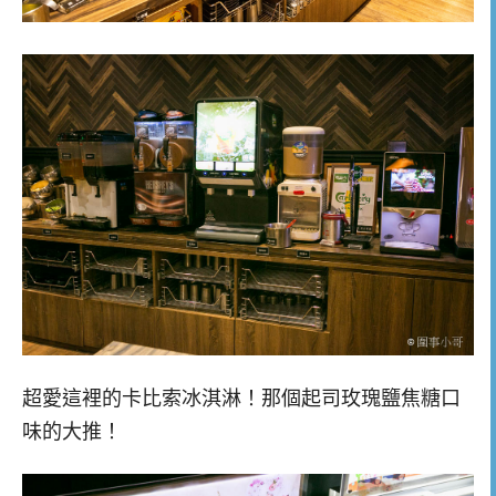
超愛這裡的卡比索冰淇淋！那個起司玫瑰鹽焦糖口
味的大推！