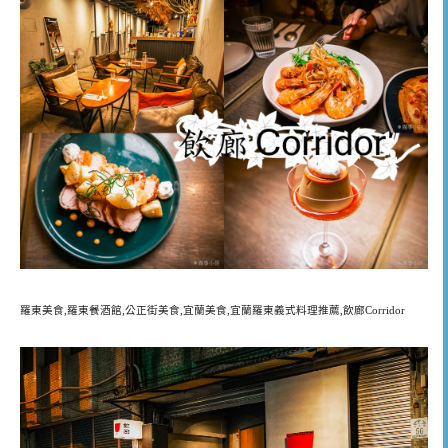
羅東美食,羅東餐酒館,公正街美食,宜蘭美食,宜蘭羅東義式料理推薦,飲廊Corridor