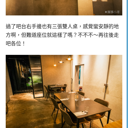
過了吧台右手邊也有三張雙人桌，感覺蠻安靜的地
方啊，但難道座位就這樣了嗎？不不不～再往後走
吧各位！