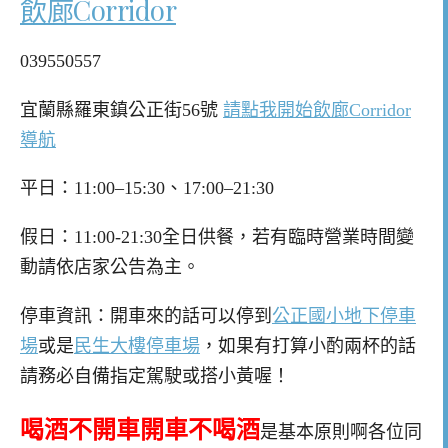
飲廊Corridor
039550557
宜蘭縣羅東鎮公正街56號
請點我開始飲廊Corridor
導航
平日：11:00–15:30、17:00–21:30
假日：11:00-21:30全日供餐，若有臨時營業時間變
動請依店家公告為主。
停車資訊：開車來的話可以停到
公正國小地下停車
場
或是
民生大樓停車場
，如果有打算小酌兩杯的話
請務必自備指定駕駛或搭小黃喔！
喝酒不開車開車不喝酒
是基本原則啊各位同