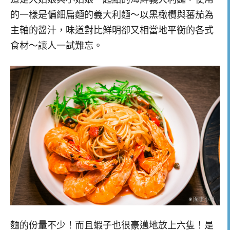
的一樣是偏細扁麵的義大利麵～以黑橄欖與蕃茄為
主軸的醬汁，味道對比鮮明卻又相當地平衡的各式
食材～讓人一試難忘。
麵的份量不少！而且蝦子也很豪邁地放上六隻！是