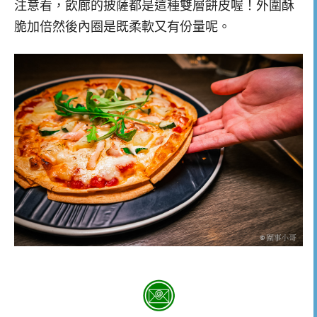
注意看，飲廊的披薩都是這種雙層餅皮喔！外圍酥
脆加倍然後內圈是既柔軟又有份量呢。