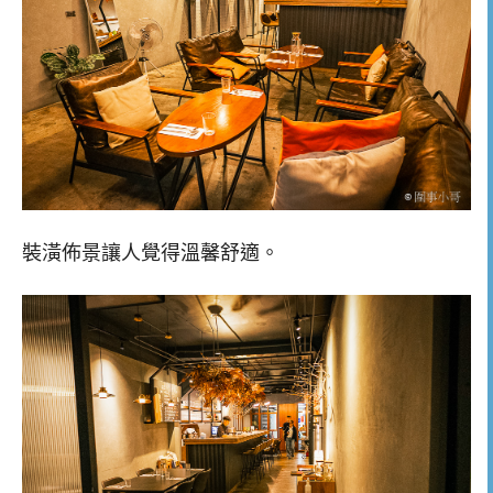
裝潢佈景讓人覺得溫馨舒適。