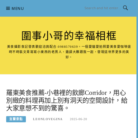
Skip
MENU
to
content
圍事小哥的幸福相框
美食攝影食記發表歡迎洽詢配合:0988570639。一個愛貓愛拍照愛美食愛咖啡還
時不時裝文青寫寫小東西的老男人，邀請大夥跟我一起，發現這世界更多的美
好。
羅東美食推薦-小巷裡的飲廊Corridor，用心
別緻的料理再加上別有洞天的空間設計，給
大家意想不到的驚喜。
宜蘭景點
LEONLOVEGINA
2025-06-20