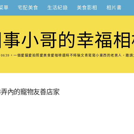
菜單
宅配美食
生活紀錄
美食影相
相片書
圍事小哥的幸福相
8570639。一個愛貓愛拍照愛美食愛咖啡還時不時裝文青寫寫小東西的老男人，邀
巷弄內的寵物友善店家