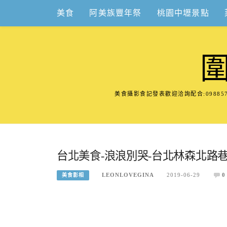
Skip
美食
阿美族豐年祭
桃園中壢景點
to
content
美食攝影食記發表歡迎洽詢配合:098
台北美食-浪浪別哭-台北林森北路
LEONLOVEGINA
2019-06-29
0
美食影相