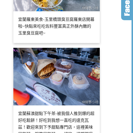
宜蘭羅東美食-玉里橋頭臭豆腐羅東店開幕
啦~快點來吃吃佐料豐富真正外酥內嫩的
玉里臭豆腐吧~
宜蘭蘇澳甜點下午茶-被我個人推到爆的超
好吃鬆餅！好吃到我想一直吃的達克瓦
茲！歡迎來到下予甜點專門店，這裡美味