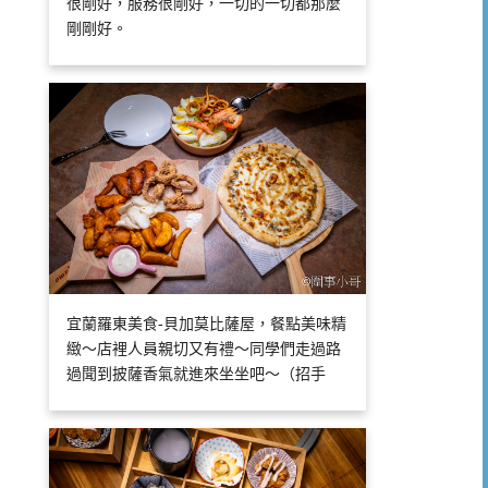
很剛好，服務很剛好，一切的一切都那麼
剛剛好。
宜蘭羅東美食-貝加莫比薩屋，餐點美味精
緻～店裡人員親切又有禮～同學們走過路
過聞到披薩香氣就進來坐坐吧～（招手