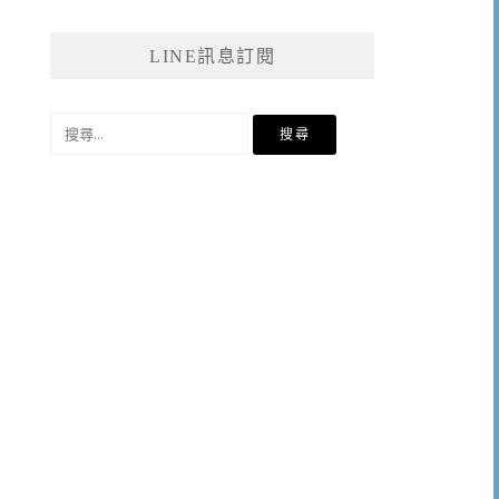
LINE訊息訂閱
搜
尋
關
鍵
字: