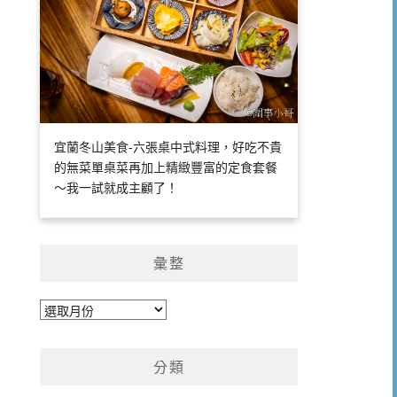
宜蘭冬山美食-六張桌中式料理，好吃不貴
的無菜單桌菜再加上精緻豐富的定食套餐
～我一試就成主顧了！
彙整
彙
整
分類