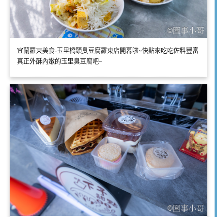
宜蘭羅東美食-玉里橋頭臭豆腐羅東店開幕啦~快點來吃吃佐料豐富
真正外酥內嫩的玉里臭豆腐吧~