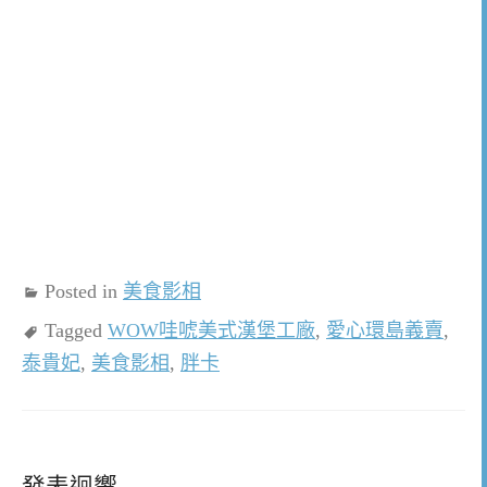
Posted in
美食影相
Tagged
WOW哇唬美式漢堡工廠
,
愛心環島義賣
,
泰貴妃
,
美食影相
,
胖卡
發表迴響