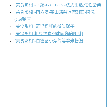
[美食影相]-平鎮-Petit Paf’e-法式甜點,任性營業
[美食影相]-南方澳-華山路製冰廠對面-阿倪
(Ge)麵店
[美食影相]-羅浮橋畔的微笑驢子
[美食影相-相見恨晚的龍岡鄉約咖啡]
[美食影相]-白雲國小旁的等等米粉湯