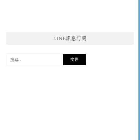
LINE訊息訂閱
搜
尋
關
鍵
字: