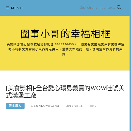
Skip
MENU
to
content
圍事小哥的幸福相框
美食攝影食記發表歡迎洽詢配合:0988570639。一個愛貓愛拍照愛美食愛咖啡還
時不時裝文青寫寫小東西的老男人，邀請大夥跟我一起，發現這世界更多的美
好。
[美食影相]-全台愛心環島義賣的WOW哇唬美
式漢堡工廠
美食影相
LEONLOVEGINA
2019-08-18
0