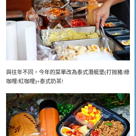
與往年不同，今年的菜單改為泰式潛艇堡(打抛豬/綠
咖哩/紅咖哩)+泰式奶茶!