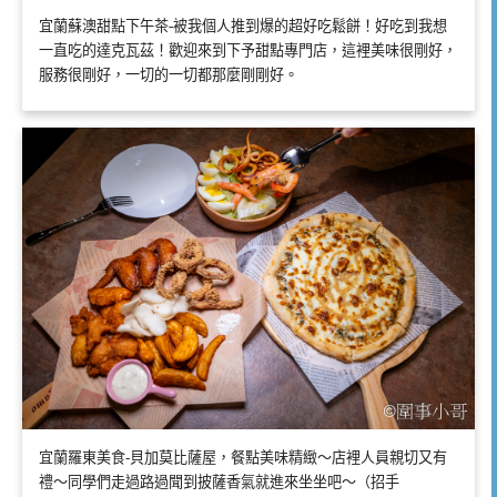
宜蘭蘇澳甜點下午茶-被我個人推到爆的超好吃鬆餅！好吃到我想
一直吃的達克瓦茲！歡迎來到下予甜點專門店，這裡美味很剛好，
服務很剛好，一切的一切都那麼剛剛好。
宜蘭羅東美食-貝加莫比薩屋，餐點美味精緻～店裡人員親切又有
禮～同學們走過路過聞到披薩香氣就進來坐坐吧～（招手