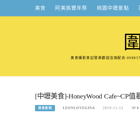
Skip
美食
阿美族豐年祭
桃園中壢景點
to
content
美食攝影食記發表歡迎洽詢配合:098
[中壢美食]-HoneyWood Cafe~
LEONLOVEGINA
2019-11-12
0
美食影相