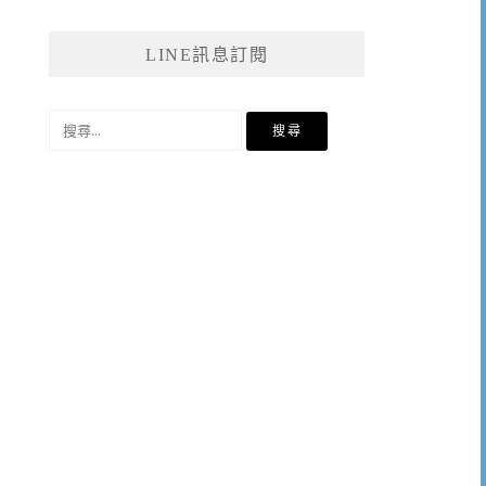
LINE訊息訂閱
搜
尋
關
鍵
字: