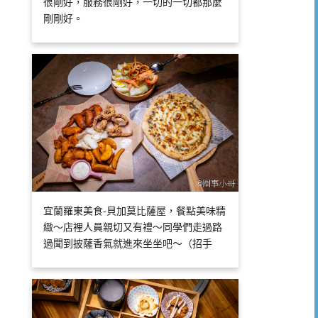
很剛好，服務很剛好，一切的一切都那麼
剛剛好。
宜蘭羅東美食-貝加莫比薩屋，餐點美味精
緻～店裡人員親切又有禮～同學們走過路
過聞到披薩香氣就進來坐坐吧～（招手