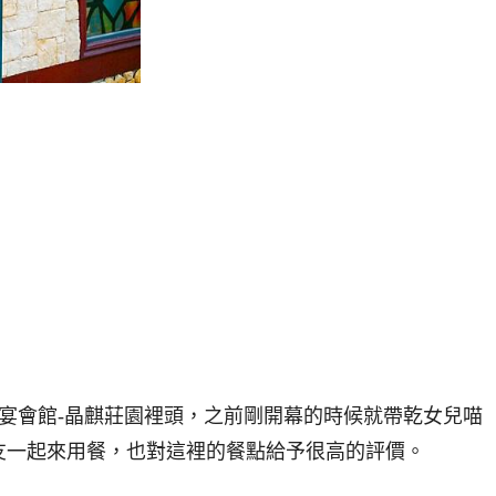
婚宴會館-
晶麒莊園裡頭，之前剛開幕的時候就帶乾女兒喵
友一起來用餐，也對這裡的餐點給予很高的評價。