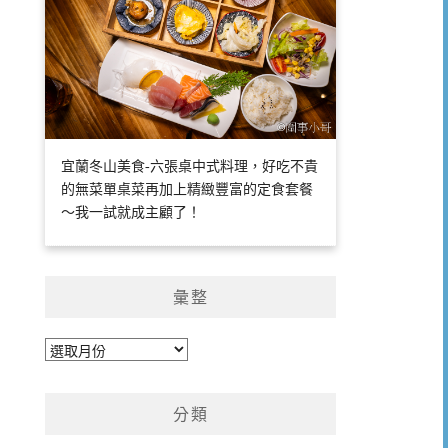
宜蘭冬山美食-六張桌中式料理，好吃不貴
的無菜單桌菜再加上精緻豐富的定食套餐
～我一試就成主顧了！
彙整
彙
整
分類