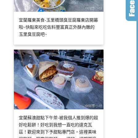
宜蘭羅東美食-玉里橋頭臭豆腐羅東店開幕
啦~快點來吃吃佐料豐富真正外酥內嫩的
玉里臭豆腐吧~
宜蘭蘇澳甜點下午茶-被我個人推到爆的超
好吃鬆餅！好吃到我想一直吃的達克瓦
茲！歡迎來到下予甜點專門店，這裡美味