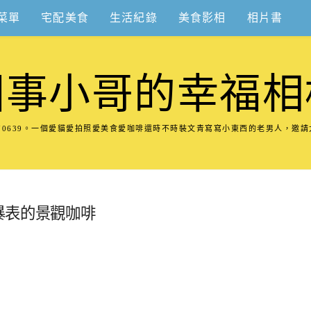
菜單
宅配美食
生活紀錄
美食影相
相片書
圍事小哥的幸福相
8570639。一個愛貓愛拍照愛美食愛咖啡還時不時裝文青寫寫小東西的老男人，邀
CP值暴表的景觀咖啡