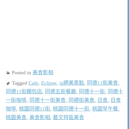
Posted in
美食影相
Tagged
Cafe
,
Eclipse
,
ig網美景點
,
同德11街美食
,
同德11街麵包店
,
同德五街餐廳
,
同德十一街
,
同德十
一街咖啡
,
同德十一街美食
,
同德街美食
,
日食
,
日食
咖啡
,
桃園同德11街
,
桃園同德十一街
,
桃園早午餐
,
桃園美食
,
美食影相
,
藝文特區美食