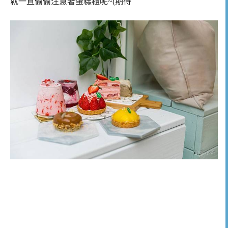
就一直偷偷注意著蛋糕櫃呢~(期待