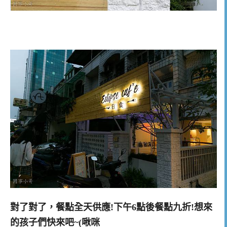
對了對了，餐點全天供應!下午6點後餐點九折!想來
的孩子們快來吧~(啾咪