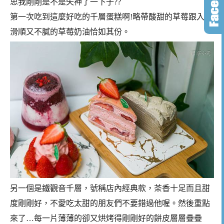
思我剛剛是不是失神了一下子??
第一次吃到這麼好吃的千層蛋糕啊!略帶酸甜的草莓跟入口
滑順又不膩的草莓奶油恰如其份。
另一個是鐵觀音千層，號稱店內經典款，茶香十足而且甜
度剛剛好，不愛吃太甜的朋友們不要錯過他喔。然後重點
來了…每一片薄薄的卻又烘烤得剛剛好的餅皮層層疊疊