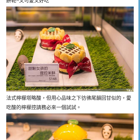
餅乾~又可愛又好吃
法式檸檬塔略酸，但用心品味之下彷彿尾韻回甘似的，愛
吃酸的檸檬控請務必來一個試試。