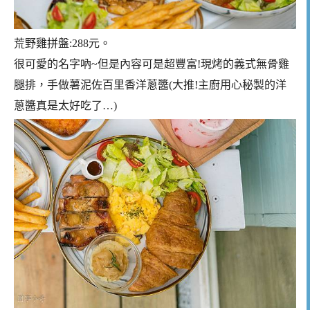
荒野雞拼盤:288元。
很可愛的名字吶~但是內容可是超豐富!現烤的義式無骨雞
腿排，手做薯泥佐百里香洋蔥醬(大推!主廚用心秘製的洋
蔥醬真是太好吃了…)