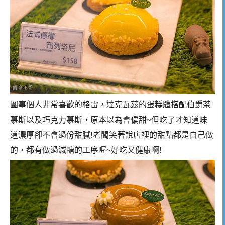
圍事個人非常喜歡的格雷，達克瓦茲的蛋糕體搭配伯爵茶
慕斯以及巧克力慕斯，原本以為會偏甜~但吃了才知道味
道濃厚卻不會過份甜膩!老闆笑著說店裡的甜點都是自己做
的，都有做過減糖的工序喔~好吃又健康啊!