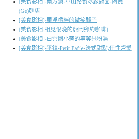
[美食影相]-南方澳-華山路製冰廠對面-阿倪
(Ge)麵店
[美食影相]-羅浮橋畔的微笑驢子
[美食影相-相見恨晚的龍岡鄉約咖啡]
[美食影相]-白雲國小旁的等等米粉湯
[美食影相]-平鎮-Petit Paf’e-法式甜點,任性營業