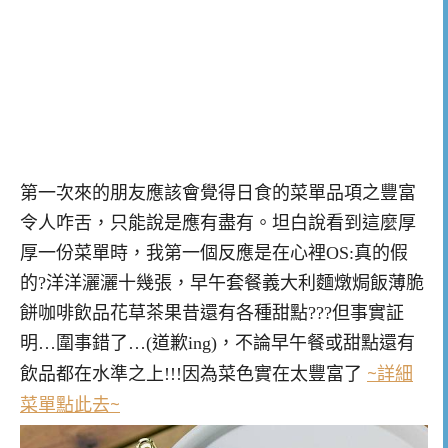
第一次來的朋友應該會覺得日食的菜單品項之豐富
令人咋舌，只能說是應有盡有。坦白說看到這麼厚
厚一份菜單時，我第一個反應是在心裡OS:真的假
的?洋洋灑灑十幾張，早午套餐義大利麵燉焗飯薄脆
餅咖啡飲品花草茶果昔還有各種甜點???但事實証
明…圍事錯了…(道歉ing)，不論早午餐或甜點還有
~詳細
飲品都在水準之上!!!因為菜色實在太豐富了
菜單點此去~