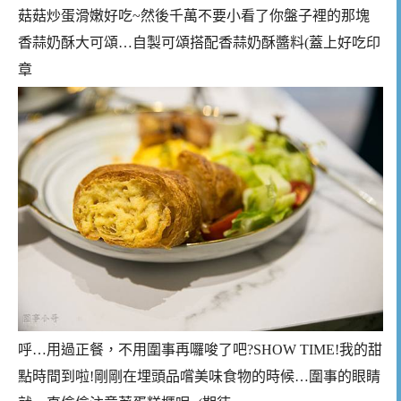
菇菇炒蛋滑嫩好吃~然後千萬不要小看了你盤子裡的那塊
香蒜奶酥大可頌…自製可頌搭配香蒜奶酥醬料(蓋上好吃印
章
呼…用過正餐，不用圍事再囉唆了吧?SHOW TIME!我的甜
點時間到啦!剛剛在埋頭品嚐美味食物的時候…圍事的眼睛