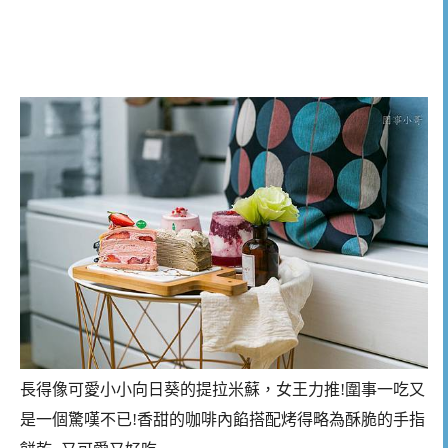
長得像可愛小小向日葵的提拉米蘇，女王力推!圍事一吃又
是一個驚嘆不已!香甜的咖啡內餡搭配烤得略為酥脆的手指