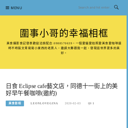
Skip
MENU
to
content
圍事小哥的幸福相框
美食攝影食記發表歡迎洽詢配合:0988570639。一個愛貓愛拍照愛美食愛咖啡還
時不時裝文青寫寫小東西的老男人，邀請大夥跟我一起，發現這世界更多的美
好。
日食 Eclipse cafe藝文店，同德十一街上的美
好早午餐咖啡(邀約)
美食影相
LEONLOVEGINA
2020-02-03
1