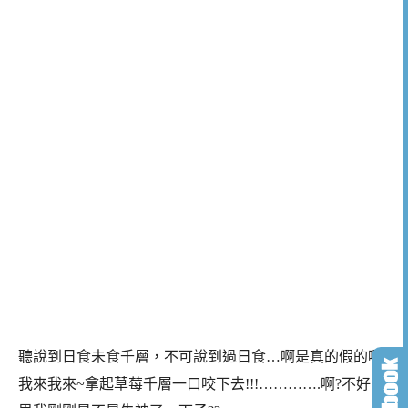
聽說到日食未食千層，不可說到過日食…啊是真的假的啊?
我來我來~拿起草莓千層一口咬下去!!!………….啊?不好意