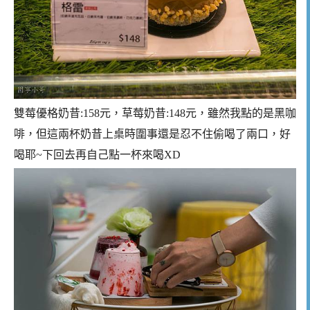
雙莓優格奶昔:158元，草莓奶昔:148元，雖然我點的是黑咖
啡，但這兩杯奶昔上桌時圍事還是忍不住偷喝了兩口，好
喝耶~下回去再自己點一杯來喝XD